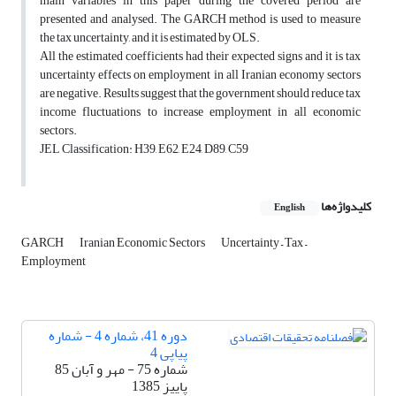
main variables in this paper during the covered period are
presented and analysed. The GARCH method is used to measure
the tax uncertainty, and it is estimated by OLS.
All the estimated coefficients had their expected signs and it is tax
uncertainty effects on employment in all Iranian economy sectors
are negative. Results suggest that the government should reduce tax
income fluctuations to increase employment in all economic
sectors.
JEL Classification: H39, E62, E24, D89, C59
کلیدواژه‌ها
English
GARCH
Iranian Economic Sectors
Uncertainty – Tax –
Employment
دوره 41، شماره 4 - شماره
پیاپی 4
شماره 75 - مهر و آبان 85
پاییز 1385