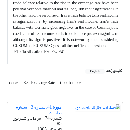
trade balance relative to the rise in the exchange rate have been
positive over both the short and the long – run and insignificant. On
the other hand, the response of Iran's trade balance to its real income
is significant i.e. by increasing Iran's real income; Iran's trade
balance with Germany goes negative. In the case of Germany, the
coefficient of real income on the trade balance proves insignificant
although its sign is positive. It is noteworthy that, considering
CUSUM and CUSUMSQ tests, all the coefficients are stable.
JEL Classification: F30, F32, F41
کلیدواژه‌ها
English
J curve
Real Exchange Rate
trade balance
دوره 41، شماره 3 - شماره
پیاپی 3
شماره 74 - مرداد و شهریور
85
تابستان 1385