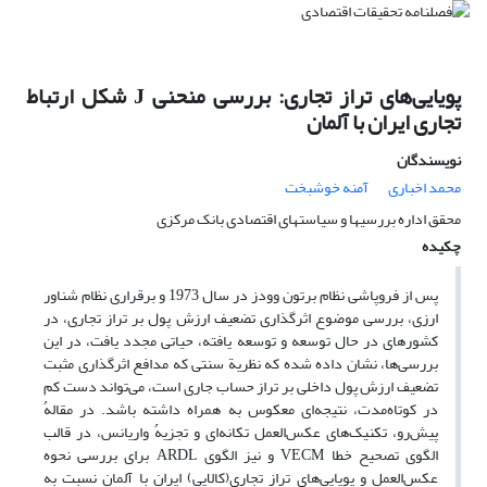
پویایی‌های تراز تجاری: بررسی منحنی J شکل ارتباط
تجاری ایران با آلمان
نویسندگان
محمد اخباری
آمنه خوشبخت
محقق اداره بررسیها و سیاست‎های اقتصادی بانک مرکزی
چکیده
پس از فروپاشی نظام برتون وودز در سال 1973 و برقراری نظام شناور
ارزی، بررسی موضوع اثرگذاری تضعیف ارزش پول بر تراز تجاری، در
کشورهای در حال توسعه و توسعه یافته، حیاتی مجدد یافت، در این
بررسی‌ها، نشان داده شده که نظریة سنتی که مدافع اثرگذاری مثبت
تضعیف ارزش پول داخلی بر تراز حساب جاری است، می‌تواند دست کم
در کوتاه‌مدت، نتیجه‌ای معکوس به همراه داشته باشد. در مقالهُ
پیش‌رو، تکنیک‌های عکس‌العمل تکانه‌ای و تجزیهُ واریانس، در قالب
الگوی تصحیح خطا VECM و نیز الگوی ARDL برای بررسی نحوه
عکس‌العمل و پویایی‌های تراز تجاری(کالایی) ایران با آلمان نسبت به