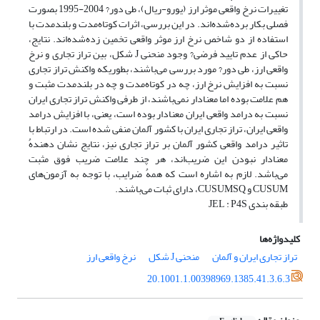
تغییرات نرخ واقعی موثر ارز (یورو-ریال)، طی دور? 2004-1995 بصورت
فصلی بکار برده‌شده‌اند. در این بررسی، اثرات کوتاه‌مدت و بلندمدت با
استفاده از دو شاخص نرخ ارز موثر واقعی تخمین زده‌‌شده‌اند. نتایج،
حاکی از عدم تایید فرضی? وجود منحنی J شکل، بین تراز تجاری و نرخ
واقعی ارز، طی دور? مورد بررسی می‌باشند، بطوریکه واکنش تراز تجاری
نسبت به افزایش نرخ ارز، چه در کوتاه‌مدت و چه در بلندمدت مثبت و
هم علامت بوده اما معنادار نمی‌باشند، از طرفی واکنش تراز تجاری ایران
نسبت به درامد واقعی ایران معنادار بوده است، یعنی، با افزایش درامد
واقعی ایران، تراز تجاری ایران با کشور آلمان منفی شده است. در ارتباط با
تاثیر درامد واقعی کشور آلمان بر تراز تجاری نیز، نتایج نشان دهندهُ
معنادار نبودن این ضریب‌اند، هر چند علامت ضریب فوق مثبت
می‌باشد. لازم به اشاره است که همهُ ضرایب، با توجه به آزمو‌ن‌های
CUSUM و CUSUMSQ، دارای ثبات می‌باشند.
طبقه بندی JEL : P4S
کلیدواژه‌ها
تراز تجاری ایران و آلمان
منحنی J شکل
نرخ واقعی ارز
20.1001.1.00398969.1385.41.3.6.3