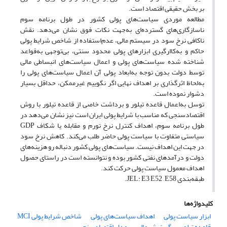
بر بخش حقیقی اقتصاد است.
مطالعه موردی سیاست‌های پولی کشور در طول برنامه سوم
ناسازگاری‌های گسترده‌ای به‌جهت نکات فوق نشان می‌دهد. نقش
ناکافی نرخ سود در سیستم مالی، عدم‌استفاده از شاخص شرایط پولی
حاکم و به‌کاارگیری ابزار‌های پولی محدود سنتی، بی‌توجهی به‌قواعد
شناخته شده سیاست‌های پولی و اعمال سیاست‌های انبساطی مالی
توسط دولت بدون توجه به‌ابعاد پولی آن اعمال سیاست‌های پولی را
به‌لحاظ اثرگذاری بر اهداف نهایی اگر نگوییم غیرممکن،‌ حداقل بسیار
دشوار نموده است.
توسل به‌اعمال قاعده تیلور و برداشت‌ خاصی از قاعده تیلور با روش
اقتصادسنجی که مناسب با شرایط پولی ایران است نیز نشان می‌دهد در
طول برنامه سوم، اهداف کنترل نرخ تورم و مقابله یا شکاف GDP
سیاستی متفاوت با سیاست پولی حاضر طلب می‌کند. کاهش نرخ سود
در جهت این اهداف نیست. سیاست‌های پولی کشور دنباله رو هزینه‌های
دولت و درآمد‌های نفتی کشور بوده و نتوانسته است در راستای حصول
اهداف معمول سیاست پولی حرکت کند.
طبقه‌بندی JEL: E3 E52 , E58.
کلیدواژه‌ها
ابزار سیاست پولی
اهداف سیاست‌های پولی
شاخص شرایط پولی MCI
قاعده تیلور
گسترش مالی
مدل اقتصادسنجی