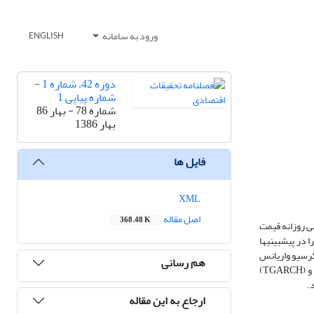
ورود به سامانه
ENGLISH
دوره 42، شماره 1 -
شماره پیاپی 1
شماره 78 - بهار 86
بهار 1386
فایل ها
XML
اصل مقاله
368.48 K
دار آن در دوره قبل می‎باشد. اما بررسی سری زمانی روزانه قیمت
نفت‎خام وست تگزاس اینترمدیت ((WTI، از سال 1990 الی آخر نیمه اول سال 2005 نشان می‎دهد که این سری دارای نوسان خوشه‎ای است که به‎طور معمول نمی‎توان آن را در پیش‎بینی‎ها
 پیش‎بینی بی‎ثباتی (واریانس شرطی) قیمت نفت‎خام می‎باشد. برای این منظور از خانواده مدل‎های اتورگرسیو واریانس
هم رسانی
ناهمسان شرطی (ARCH) استفاده نمودیم که با استفاده از معیارهای عملکرد پیش‎بینی مورد ارزیابی قرار گرفتند. با توجه به نتایج به‎دست آمده مدل‎های GARCH)) و (TGARCH)
ارجاع به این مقاله