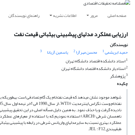
صفحه اصلی
مرور
اطلاعات نشریه
راهنمای نویسندگان
ارزیابی عملکرد مدل‎های پیش‎بینی بی‎ثباتی قیمت نفت
نویسندگان
3
2
1
حمید ابریشمی
محسن مهرآرا
یاسمین آریانا
1
استاد دانشکده اقتصاد دانشگاه تهران
2
استادیار دانشکده اقتصاد دانشگاه تهران
3
پژوهشگر
چکیده
عملکرد بهتری نسبت به سایرمدل‎های واریانس شرطی در رابطه با پیش‎بینی بی‎ثباتی قیمت نفت‎خام دارند. به‎علاوه پدیده موسوم به اثرات اهرمی در بازار نفت مشاهده می‎شود.
طبقه‎بندی JEL : F12.