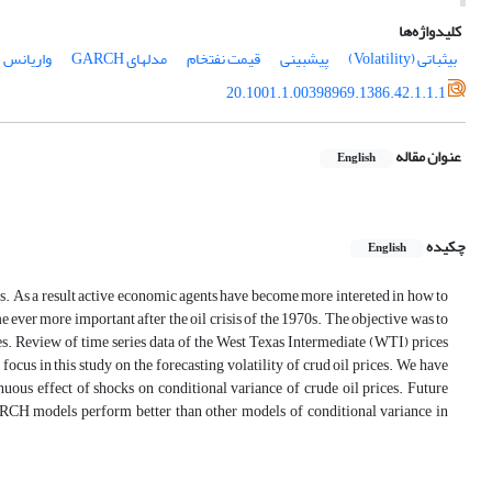
کلیدواژه‌ها
بی‎ثباتی (Volatility)
پیش‎بینی
قیمت نفت‎خام
مدل‎های GARCH
واریانس 
20.1001.1.00398969.1386.42.1.1.1
عنوان مقاله
English
چکیده
English
ons. As a result active economic agents have become more intereted in how to
 ever more important after the oil crisis of the 1970s. The objective was to
s. Review of time series data of the West Texas Intermediate (WTI) prices
o focus in this study on the forecasting volatility of crud oil prices. We have
nuous effect of shocks on conditional variance of crude oil prices. Future
ARCH models perform better than other models of conditional variance in