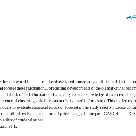
شرطی
ew decades, world financial markets have faced numerous volatilities and fluctuati
d foresee these fluctuation. Forecasting developments of the oil market has became
tential risk of such fluctuations by having advance knowledge of expected change
presence of clustering volatility, can not be ignored in forcasting. This has led us t
els to evaluate statistical errors of forecasts. The study results indicate conti
f crude oil prices is dependent on oil price changes in the past. GARCH and TG
latility of crude oil prices.
ation : F12