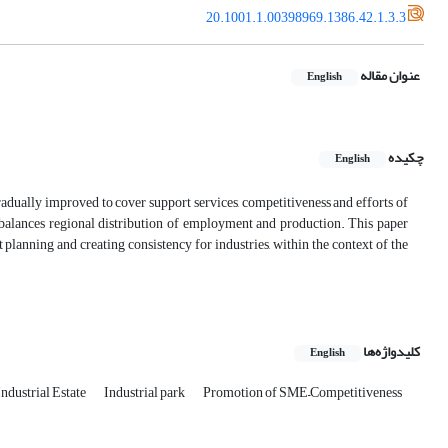
20.1001.1.00398969.1386.42.1.3.3
عنوان مقاله
English
چکیده
English
radually improved to cover support services, competitiveness and efforts of
n balances regional distribution of employment and production. This paper
planning and creating consistency for industries, within the context of the
کلیدواژه‌ها
English
Industrial Estate
Industrial park
Promotion of SME–Competitiveness