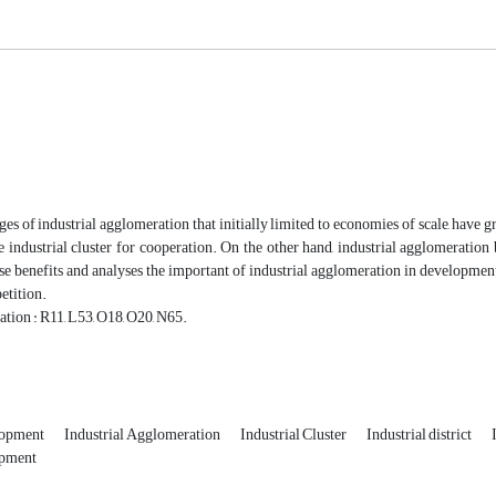
s of industrial agglomeration that initially limited to economies of scale, have g
e industrial cluster for cooperation. On the other hand, industrial agglomeratio
e benefits and analyses the important of industrial agglomeration in development 
etition.
ation : R11, L53, O18, O20, N65.
lopment
Industrial Agglomeration
Industrial Cluster
Industrial district
opment