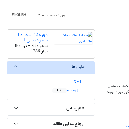
ورود به سامانه
ENGLISH
دوره 42، شماره 1 -
شماره پیاپی 1
شماره 78 - بهار 86
بهار 1386
فایل ها
XML
محدود می‎شد، به‎تدریج ارتقا یافته و به‎صورت دسترسی به خدمات حمایتی،
اصل مقاله
0 K
را نیز متوازن می‎نماید. در این مقاله منافع مذکور مورد توجه
هم رسانی
ارجاع به این مقاله
ی