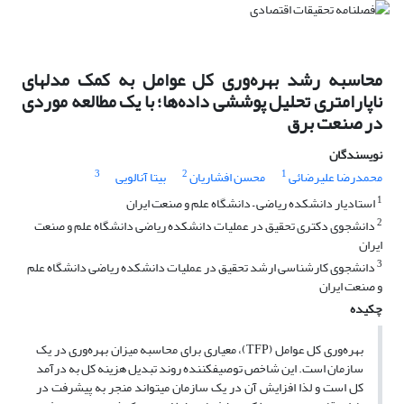
محاسبه رشد بهره‌وری کل عوامل به کمک مدل‎های
ناپارامتری تحلیل پوششی داده‌‎ها؛ با یک مطالعه موردی
در صنعت برق
نویسندگان
3
2
1
محمدرضا علیرضائی
محسن افشاریان
بیتا آنالویی
1
استادیار دانشکده ریاضی – دانشگاه علم و صنعت ایران
2
دانشجوی دکتری تحقیق در عملیات دانشکده ریاضی دانشگاه علم و صنعت
ایران
3
دانشجوی کارشناسی ارشد تحقیق در عملیات دانشکده ریاضی دانشگاه علم
و صنعت ایران
چکیده
بهره‌وری کل عوامل (TFP)، معیاری برای محاسبه ‎میزان بهره‌وری در یک
سازمان است. این شاخص توصیف‎کننده روند تبدیل هزینه کل به درآمد
کل است و لذا افزایش آن در یک سازمان می‎تواند منجر به پیشرفت در