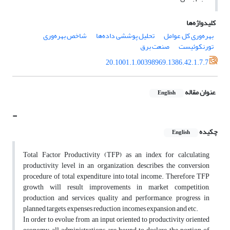
کلیدواژه‌ها
بهره‌وری کل عوامل
تحلیل پوششی داده‌‎ها
شاخص بهره‌وری
تورنکوئیست
صنعت برق
20.1001.1.00398969.1386.42.1.7.7
عنوان مقاله
English
-
چکیده
English
Total Factor Productivity (TFP) as an index for calculating
productivity level in an organization, describes the conversion
procedure of total expenditure into total income. Therefore TFP
growth will result improvements in market competition,
production and services quality and performance, progress in
planned targets, expenses reduction, incomes expansion and etc.
In order to evolue from an input oriented to productivity oriented