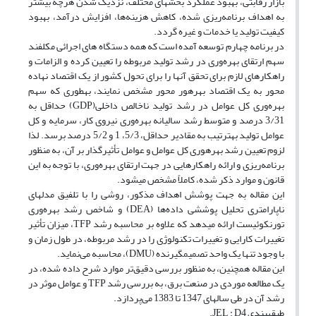
بازار رقابتی، بهبود عملکرد بخش‎های مختلف، نزدیک شدن هر‌چه بیشتر
به اهداف برنامه‌ریزی شده، کاهش هزینه‌‎ها، افزایش درآمد، بهبود
کیفیت تولید یا خدمات و غیره گردد.
در برنامه چهارم توسعه آمده است که همه دستگاه ‎های اجرائی مکلفند
سهم ارتقای بهره‌وری در رشد تولید مربوطه را تعیین کرده و الزامات و
راهکار‎های لازم برای تحقق آن‎ها را برای تحول کشور از یک اقتصاد نهاده
محور به یک اقتصاد بهره‎ور محور مشخص نمایند، به‎طوری که سهم
بهره‌وری کل عوامل در رشد تولید ناخالص داخلی(GDP) حداقل به
3/31 درصد و متوسط رشد سالیانه بهره‌وری نیروی کار، سرمایه و کل
عوامل تولید به‎ترتیب به مقادیر حداقل، 5/3، 1 و 5/2 درصد برسد. لذا
لزوم تعیین رشد بهره‎وری کل عوامل و عوامل تأثیرگذار بر آن، به منظور
برنامه‌ریزی و ارائه راهکارهایی در جهت ارتقای بهره‌وری، با توجه به این
قانون و موارد ذکر شده، کاملاً مشخص می‎شود.
این مقاله به جهت پوشش اهداف مذکور، روشی را با تلفیق مدل‎های
ناپارامتری تحلیل پوششی داده‌‎ها (DEA) و شاخص رشد بهره‌وری
تورنکوئیست ارائه می‎دهد که علاوه بر محاسبه رشد TFP، میزان تأثیر
تغییرات کارایی و تغییرات تکنولوژی را در رشد مربوطه، در طول زمان و
با وجود تنها یک واحد تصمیم‎گیرنده (DMU)، محاسبه می‌نماید.
این مقاله همچنین، به منظور بررسی دقیق‌تر موارد شرح داده شده، در
یک مطالعه موردی در صنعت برق، به بررسی رشد TFP و عوامل موثر در
رشد آن در طی سال‎های 1347 تا 1383 می‌پردازد.
طبقه‎بندی JEL : D4.