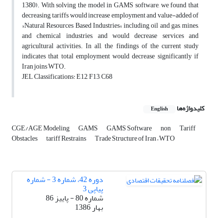
1380). With solving the model in GAMS software, we found that
decreasing, tariffs would increase employment and value-added of
»Natural Resources Based Industries« including oil and gas, mines,
and chemical industries, and would decrease services and
agricultural activities. In all, the findings of the current study
indicates that total employment would decrease significantly if
Iran joins WTO.
JEL Classifications: E12, F13, C68
کلیدواژه‌ها
English
CGE/AGE Modeling
GAMS
GAMS Software
non
Tariff
Obstacles
tariff Restrains
Trade Structure of Iran – WTO
دوره 42، شماره 3 - شماره
پیاپی 3
شماره 80 - پاییز 86
بهار 1386