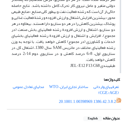
دولتی متغیر و عامل نیروی کار تحرک کامل داشته باشد. نتایج حاصله
حاکی از آن است که رشته فعالیت نفت و به‎طور کلی صنایع «منابع طبیعی
محور» بیشترین افزایش اشتغال و ارزش افزوده و رشتة فعالیت غذایی و
پوشاک، بیشترین کاهش را در هر دو سناریو دارا هستند. به‎علاوه در هر
دو سناریو، اشتغال و ارزش افزودة رشته فعالیت‎های بخش صنعت (در
مجموع)، افزایش و اشتغال و ارزش افزودة رشته فعالیت‎های بخش‎های
خدمات و کشاورزی (در مجموع) کاهش خواهد یافت. با توجه به وزن
رشته فعالیت‎های مختلف در ماتریس SAM سال 1380، اشتغال کل در
سناریوی اول، 6/8 درصد کاهش و در سناریوی دوم 2/14 درصد
کاهش خواهد یافت.
طبقه‎بندی JEL: E12, F13, C68
کلیدواژه‌ها
تعرفه‎های وارداتی
ساختار تجاری ایران – WTO
مدل‎های تعادل عمومی
(CGE/AGE)
20.1001.1.00398969.1386.42.3.8.2
عنوان مقاله
English