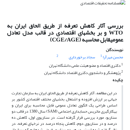
بررسی آثار کاهش تعرفه از طریق الحاق ایران به
WTO و بر بخش‎های اقتصادی در قالب مدل تعادل
عمومی‎قابل محاسبه (CGE/AGE)
نویسندگان
2
1
محسن مهرآرا
سجاد برخورداری
1
دکتری اقتصاد و عضو هیئت علمی دانشگاه تهران
2
پژوهشگر و دانشجوی دکتری اقتصاد دانشگاه تهران
چکیده
در این مطالعه، آثار کاهش تعرفه از طریق الحاق ایران به سازمان تجارت
جهانی بر ارزش افزوده و اشتغال بخش‎های مختلف اقتصادی کشور بر
اساس طراحی یک الگوی تعادل عمومی قابل محاسبه برای ایران و
به‎کارگیری ماتریس حسابداری اجتماعی (SAM) سال 1380 در قالب دو
سناریو، مورد بررسی قرار گرفته است. در سناریوی اول، کاهش ده
درصد و در سناریوی دوم، کاهش پنجاه درصد در نرخ‎های تعرفه، در
نظر گرفته شده است. در هر دو سناریو، فرض شده‎ایم که پس‎انداز