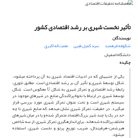
تأثیر نخست شهری بر رشد اقتصادی کشور
نویسندگان
شکوفه فرهمند
سید کمیل طیبی
نعمت اله اکبری
دانشگاه اصفهان
چکیده
یکی از جنبه‎های که در ادبیات اقتصاد شهری به آن پرداخته می‎شود،
شکل توسعة شهری و تأثیر آن بر رشد اقتصادی است. مطابق تئوری،
رابطة رشد اقتصادی و تمرکز شهری به شکل U معکوس است. شکل
توسعة شهری در ارتباط با نحوة پراکندگی منابع در شهرهای موجود در
سیستم شهری است و تحت عنوان تمرکز شهری مورد بررسی قرار
می‎گیرد. در حقیقت، تمرکز شهری نشان می‎دهد که منابع شهری تا چه
حد در یک یا چند شهر بزرگ اقتصاد متمرکز شده و یا در میان شهرهای
مختلف پراکنده شده‎اند. برای اندازه‎گیری تمرکز شهری، از سه شاخص
هیرشمن-هرفیندال، ضریب توزیع پرتو و نخست شهری، استفاده
می‎شود.