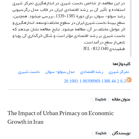
در این مطالعه، از شاخص نخست شهری در اندازه‎گیری تمرکز شهری
استفاده و تأثیر آن بر رشد اقتصادی ایران در قالب مدل رگرسیونی
رشد سولو- سوان، برای دورة 1385-1339، بررسی می‎شود. هم‎چنین،
سطح بهینة نخست شهری ایران در سطوح مختلف توسعه، اندازه‎گیری و
اثر عوامل مختلف بر آن، مطالعه می‎شود. نتایج مطالعه نشان می‎دهد که
نخست شهری بر رشد اقتصادی مؤثر است و شکل اثرگذاری آن پویا و
تابعی از سطح درآمد است.
طبقه‎بندی JEL : R12, O40
کلیدواژه‌ها
تمرکز شهری
رشد اقتصادی
مدل سولو- سوان
نخست شهری
20.1001.1.00398969.1388.44.2.6.2
عنوان مقاله
English
The Impact of Urban Primacy on Economic
Growth in Iran
نویسندگان
English