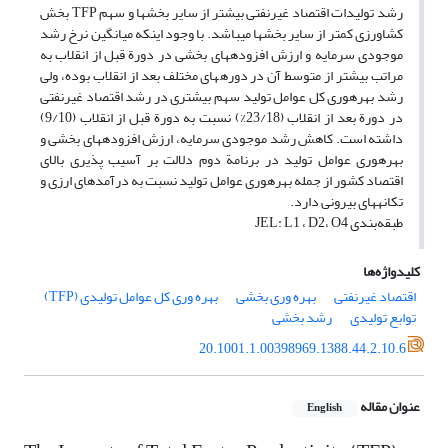
رشد تولیدات اقتصاد غیر‎نفتی بیش‎تر از سایر بخش‎ها و سهم TFP بخش
کشاورزی کم‎تر از سایر بخش‎ها می‎باشد. با وجود این‎که میانگین نرخ رشد
موجودی سرمایه و ارزش افزوده‎های بخشی در دورة قبل از انقلاب به
مراتب بیش‎تر از متوسط آن در دوره‎های مختلف بعد از انقلاب بوده، ولی
رشد بهره‎وری کل عوامل تولید سهم بیش‎تری در رشد اقتصاد غیرنفتی
در دورة بعد از انقلاب (23/18%) نسبت به دورة قبل از انقلاب (9/10)
داشته است. کاهش رشد موجودی سرمایه، ارزش افزوده‎های بخشی و
بهره‎وری عوامل تولید در برنامة دوم دلالت بر آسیب پذیری بالای
اقتصاد کشور از جمله بهره‎وری عوامل تولید نسبت به درآمدهای ارزی و
تکانه‎های بیرونی دارد.
طبقه‌بندی JEL: L1 ، D2، O4
کلیدواژه‌ها
اقتصاد غیر‎نفتی
بهره وری بخشی
بهره وری کل عوامل تولیدی (TFP)
توابع تولیدی
رشد بخشی
20.1001.1.00398969.1388.44.2.10.6
عنوان مقاله
English