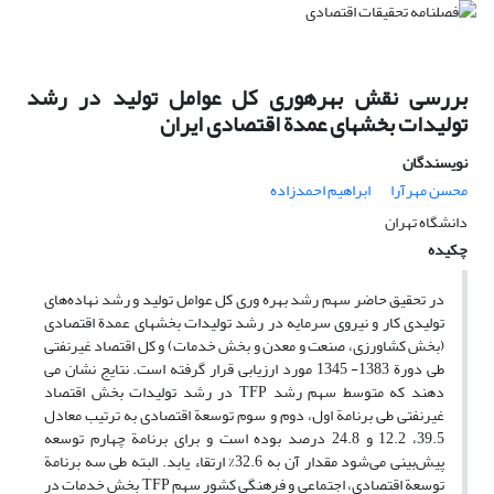
بررسی نقش بهره‎وری کل عوامل تولید در رشد
تولیدات بخش‎های عمدة اقتصادی ایران
نویسندگان
محسن مهرآرا
ابراهیم احمدزاده
دانشگاه تهران
چکیده
در تحقیق حاضر سهم رشد بهره وری کل عوامل تولید و رشد نهاده‌های
تولیدی کار و نیروی سرمایه در رشد تولیدات بخش‎های عمدة اقتصادی
(بخش کشاورزی، صنعت و معدن و بخش خدمات) و کل اقتصاد غیر‎نفتی
طی دورة 1383- 1345 مورد ارزیابی قرار گرفته است. نتایج نشان می
دهند که متوسط سهم رشد TFP در رشد تولیدات بخش اقتصاد
غیر‎نفتی طی برنامة اول، دوم و سوم توسعة اقتصادی به ترتیب معادل
39.5، 12.2 و 24.8 درصد بوده است و برای برنامة چهارم توسعه
پیش‌بینی می‌شود مقدار آن به 32.6% ارتقاء یابد. البته طی سه برنامة
توسعة اقتصادی، اجتماعی و فرهنگی کشور سهم TFP بخش خدمات در