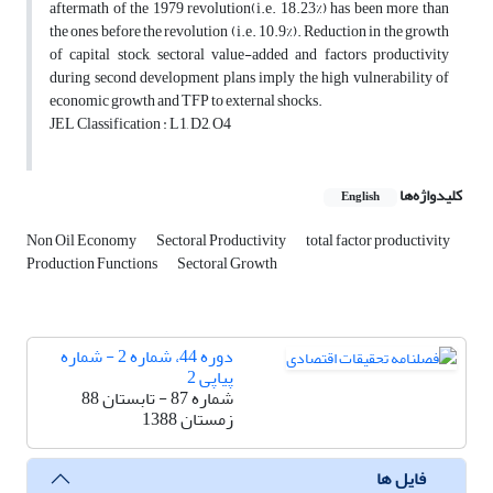
aftermath of the 1979 revolution(i.e. 18.23%) has been more than
the ones before the revolution (i.e. 10.9%). Reduction in the growth
of capital stock, sectoral value-added and factors productivity
during second development plans imply the high vulnerability of
economic growth and TFP to external shocks.
JEL Classification : L1, D2, O4
کلیدواژه‌ها
English
Non Oil Economy
Sectoral Productivity
total factor productivity
Production Functions
Sectoral Growth
دوره 44، شماره 2 - شماره
پیاپی 2
شماره 87 - تابستان 88
زمستان 1388
فایل ها