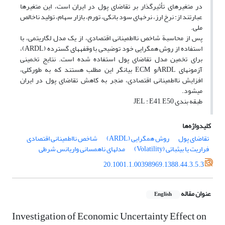
در متغیرهای تأثیرگذار بر تقاضای پول در ایران است، ‎این متغیرها
عبارتند از: نرخ ارز، نرخ‎های سود بانکی، تورم، بازار سهام، تولید ناخالص
ملی.
پس از محاسبة شاخص نااطمینانی اقتصادی، از یک مدل لگاریتمی، با
استفاده از روش هم‎گرایی خود توضیحی با وقفه‎های گسترده (ARDL)،
برای تخمین مدل تقاضای پول استفاده شده است. نتایج تخمینی
آزمون‎های ARDLو ECM بیانگر این مطلب هستند که به طورکلی،
افزایش نااطمینانی اقتصادی، منجر به کاهش تقاضای پول در ایران
می‎شود.
طبقه بندی JEL : E41, E50
کلیدواژه‌ها
تقاضای پول
روش هم‎گرایی (ARDL)
شاخص نااطمینانی اقتصادی
فراریت یا بی‎ثباتی (Volatility)
مدل‎های ناهمسانی واریانس شرطی
20.1001.1.00398969.1388.44.3.5.3
عنوان مقاله
English
Investigation of Economic Uncertainty Effect on