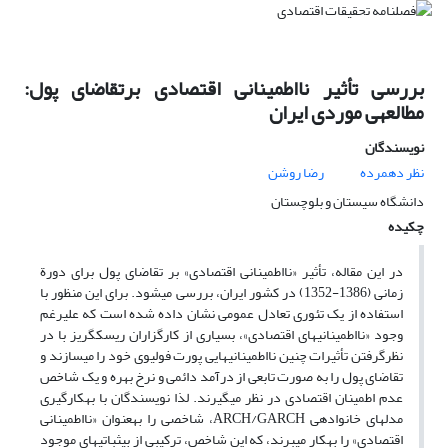
بررسی تأثیر نااطمینانی اقتصادی برتقاضای پول:
مطالعه‎ی موردی ایران
نویسندگان
نظر دهمرده
رضا روشن
دانشگاه سیستان و بلوچستان
چکیده
در این مقاله، تأثیر «نااطمینانی اقتصادی» بر تقاضای پول برای دورة
زمانی (1386-1352) در کشور ایران، بررسی می‎شود. برای این منظور با
استفاده از یک تئوری تعادل عمومی نشان داده شده است که علی‎رغم
وجود «نااطمینانی‎های اقتصادی»، بسیاری از کارگزاران ریسک‎گریز با در
نظرگرفتن تأثیرات چنین نااطمینانی‎هایی پورت فولیوی خود را می‎سازند و
تقاضای پول را به صورت تابعی از درآمد دائمی و نرخ بهره‎ و یک شاخص
عدم اطمینان اقتصادی در نظر می‎گیرند. لذا نویسندگان با به‎کارگیری
مدل‎های خانواده‎ی ARCH/GARCH، شاخصی را به‎عنوان «نااطمینانی
اقتصادی» را به‎کار می‎برند، که ‎این شاخص، ترکیبی از بی‎ثباتی‎های موجود