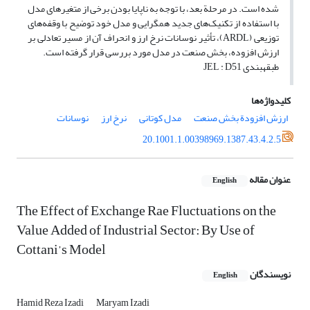
شده است. در مرحلة بعد، با توجه به ناپایا بودن برخی از متغیرهای مدل
با استفاده از تکنیک‌های جدید هم‎گرایی و مدل خود توضیح با وقفه‌های
توزیعی (ARDL)، تأثیر نوسانات نرخ ارز و انحراف آن از مسیر تعادلی بر
ارزش افزوده، بخش صنعت در مدل مورد بررسی قرار گرفته است.
طبقه‎بندی JEL : D51
کلیدواژه‌ها
ارزش افزودة بخش صنعت
مدل کوتانی
نرخ ارز
نوسانات
20.1001.1.00398969.1387.43.4.2.5
عنوان مقاله
English
The Effect of Exchange Rae Fluctuations on the
Value Added of Industrial Sector: By Use of
Cottani’s Model
نویسندگان
English
Hamid Reza Izadi
Maryam Izadi