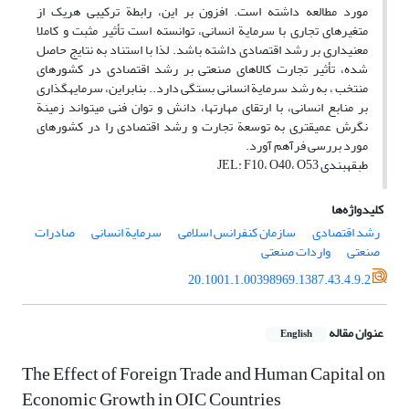
مورد مطالعه داشته است. افزون بر این، رابطة ‎ترکیبی هریک از
متغیرهای تجاری با سرمایة انسانی، توانسته است تأثیر مثبت و کاملا
معنی‎داری بر رشد اقتصادی داشته باشد. لذا با استناد به نتایج حاصل
شده، تأثیر تجارت کالاهای صنعتی بر رشد اقتصادی در کشورهای
منتخب ، به رشد سرمایة انسانی بستگی دارد.. بنابراین، سرمایه‎گذاری
بر منابع انسانی، با ارتقای مهارت‎ها، دانش و توان فنی می‎تواند زمینة
نگرش عمیق‎تری به توسعة تجارت و رشد اقتصادی را در کشورهای
مورد بررسی فرآهم آورد.
طبقه‎بندی JEL: F10، O40، O53
کلیدواژه‌ها
رشد اقتصادی
سازمان کنفرانس اسلامی
سرمایة انسانی
صادرات
صنعتی
واردات صنعتی
20.1001.1.00398969.1387.43.4.9.2
عنوان مقاله
English
The Effect of Foreign Trade and Human Capital on
Economic Growth in OIC Countries