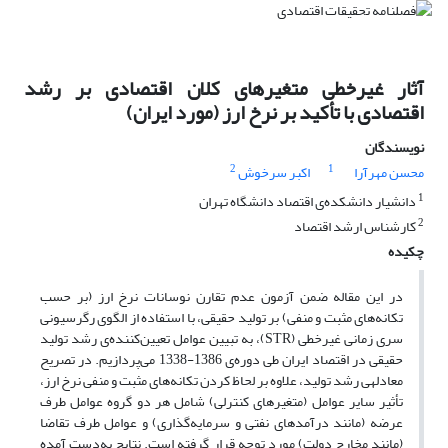
آثار غیرخطی متغیرهای کلان اقتصادی بر رشد
اقتصادی با تأکید بر نرخ ارز (مورد ایران)
نویسندگان
2
1
محسن مهرآرا
اکبر سرخوش
1
دانشیار دانشکده‌ی اقتصاد دانشگاه تهران
2
کارشناس ارشد اقتصاد
چکیده
در این مقاله ضمن آزمون عدم تقارن نوسانات نرخ ارز (بر حسب
تکانه‌های مثبت و منفی) بر تولید حقیقی، با استفاده از الگوی رگرسیونی
سری زمانی غیرخطی (STR)، به تبیین عوامل تعیین‌‌کننده‌ی رشد تولید
حقیقی در اقتصاد ایران طی دوره‌ی 1386-1338 می‌پردازیم. در تصریح
معادله‎ی رشد تولید، علاوه بر لحاظ کردن تکانه‌های مثبت و منفی نرخ ارز،
تأثیر سایر عوامل (متغیرهای کنترلی) شامل هر دو گروه عوامل طرف
عرضه (مانند درآمدهای نفتی و سرمایه‌گذاری) و عوامل طرف تقاضا
(مانند مخارج دولت) مورد توجه قرار گرفته است. نتایج به‌دست آمده