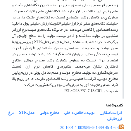
زمینه‌ی فرضیه‌ی اصلی تحقیق مبنی بر عدم تقارن تکانه‌های مثبت و
منفی نرخ ارز دلالت بر آن دارد که تکانه‌های منفی اثرات به‌مراتب
بیش‌تری بر کاهش رشد اقتصادی نسبت به تکانه‌های مثبت دارد. در
حقیقت؛ تکانه‌های منفی نرخ ارز حقیقی(تقویت ارزش حقیقی پول داخلی)
رشد اقتصادی را کاهش می‌دهد، در حالی‌که تکانه‌های مثبت نرخ ارز اثر
مشابهی بر تولید نداشته و قادر نیست تولید را به سطح اولیه‌ی آن
برگرداند. در ادامه با استفاده از مدل‌های غیرخطی STR و بررسی روابط
میان تولید و متغیرهای سیاستی، ضمن مشاهده‌ی افزایش قدرت
توضیح‌دهندگی مدل، می‌توان نتیجه گرفت که رشد تولید حقیقی در
اقتصاد ایران نسبت به سطوح متفاوت رشد مخارج دولتی رفتاری
نا‌متقارن نشان می-دهد. متغیرهای کاهش نرخ ارز، نسبت
سرمایه‌گذاری به تولید، مخارج دولت و عدم تعادل پولی در رژیم پایین
مخارج دولتی، اثرات بااهمیتی بر رشد اقتصادی دارند، اما در رژیم بالا
اثرات متغیرهای مذکور به میزان قابل توجهی کاهش پیدا می‌کند.
طبقه‎بندی JEL: O23, F31, C13, C01
کلیدواژه‌ها
اثرات نامتقارن
تولید ناخالص داخلی
مخارج دولتی
مدل STR
نرخ
ارزحقیقی
20.1001.1.00398969.1389.45.4.6.3