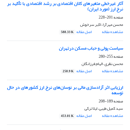
آثار غیرخطی متغیرهای کلان اقتصادی بر رشد اقتصادی با تأکید بر
نرخ ارز (مورد ایران)
صفحه
201-228
محسن مهرآرا، اکبر سرخوش
مشاهده مقاله
اصل مقاله
588.33 K
سیاست پولی و حباب مسکن درتهران
صفحه
255-280
محسن نظری، الهام فرزانگان
مشاهده مقاله
اصل مقاله
258.9 K
ارزیابی اثر آزادسازی مالی بر نوسان‌های نرخ ارز کشورهای در حال
توسعه
صفحه
189-208
سید کمیل طیبی، لیلا ترکی
مشاهده مقاله
اصل مقاله
453.01 K