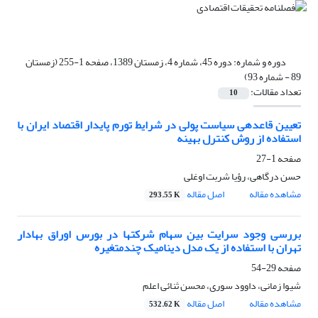
دوره و شماره:
دوره 45، شماره 4، زمستان 1389، صفحه 1-255 (زمستان
89 - شماره 93)
تعداد مقالات:
10
تعیین قاعده‎ی سیاست پولی در شرایط تورم پایدار اقتصاد ایران با
استفاده از روش کنترل بهینه
صفحه
1-27
حسن درگاهی، رؤیا شربت اوغلی
مشاهده مقاله
اصل مقاله
293.55 K
بررسی وجود سرایت بین سهام شرکت‎ها در بورس اوراق بهادار
تهران با استفاده از یک مدل دینامیک چندمتغیره
صفحه
29-54
شیوا زمانی، داوود سوری، محسن ثنائی اعلم
مشاهده مقاله
اصل مقاله
532.62 K