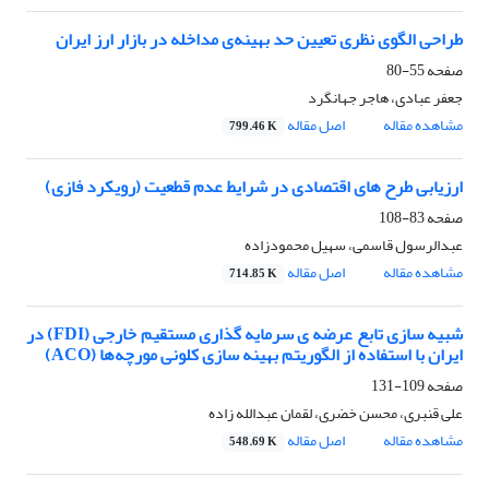
طراحی الگوی نظری تعیین حد بهینه‌ی مداخله در بازار ارز ایران
صفحه
55-80
جعفر عبادی، هاجر جهانگرد
مشاهده مقاله
اصل مقاله
799.46 K
ارزیابی طرح های اقتصادی در شرایط عدم قطعیت (رویکرد فازی)
صفحه
83-108
عبدالرسول قاسمی، سهیل محمودزاده
مشاهده مقاله
اصل مقاله
714.85 K
شبیه سازی تابع عرضه ی سرمایه گذاری مستقیم خارجی (FDI) در
ایران با استفاده از الگوریتم بهینه سازی کلونی مورچه‌ها (ACO)
صفحه
109-131
علی قنبری، محسن خضری، لقمان عبدالله زاده
مشاهده مقاله
اصل مقاله
548.69 K