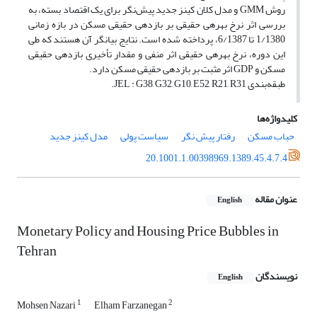
روش GMM و مدل کلان کینز جدید پیش‌نگر برای یک اقتصاد بسته، به
بررسی اثر نرخ بهره‎ی حقیقی بر بازده‎ی حقیقی مسکن در بازه زمانی
1/1380 تا 6/1387، پرداخته شده است. نتایج بیانگر آن هستند که طی
این دوره، نرخ بهره‎ی حقیقی اثر منفی و مقدار تأخیری بازده‎ی حقیقی
مسکن و GDP اثر مثبت بر بازده‎ی حقیقی مسکن دارد.
طبقه‌بندی JEL : G38, G32, G10, E52, R21, R31.
کلیدواژه‌ها
حباب مسکن
رفتار پیش نگر
سیاست پولی
مدل کینز جدید
20.1001.1.00398969.1389.45.4.7.4
عنوان مقاله
English
Monetary Policy and Housing Price Bubbles in
Tehran
نویسندگان
English
1
2
Mohsen Nazari
Elham Farzanegan