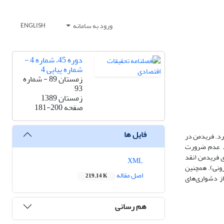
ورود به سامانه
ENGLISH
دوره 45، شماره 4 -
شماره پیاپی 4
زمستان 89 - شماره
93
زمستان 1389
صفحه
181-200
فایل ها
صادی قرار دارد. فریدمن در
رد عدم ‌ضرورت
قی و نظری موجود در مقاله‌ی فریدمن (نقد
XML
درونی)، با توجه به چارچوب معرفت‌شناختی امره لاکاتوش، به بررسی جایگاه معرفت‌شناختی نسخه‌ی فریدمن از روش‌شناسی ابزارانگارانه خواهیم پرداخت (نقد بیرونی). هم‎چنین
اصل مقاله
219.14 K
از دشواری‌های
هم رسانی