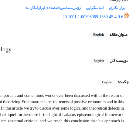
ابزارانگاری
اثبات‌گرایی
روش‌شناسی اقتصادی ابزارانگارانه
20.1001.1.00398969.1389.45.4.9.6
عنوان مقاله
English
ology
نویسندگان
English
چکیده
English
 important and contentious works ever been discussed within the realm of
f theorizing, Friedman declares the tenets of positive economics, and in this
In this article, we try to discuss over some logical and theoretical defects in
 critique); furthermore, in the light of Lakatos’ epistemological framework,
ism (external critique) and we reach this conclusion that his approach is