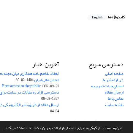
کلیدواژه‌ها
English
دسترسی سریع
آخرین اخبار
صفحه اصلی
انعقاد تفاهم نامه همکاری میان مجله تح
درباره نشریه
انجمن مالی ایران
1404-02-30
اعضای هیات تحریریه
Free access to the public
1397-09-25
ارسال مقاله
دسترسی آزاد به مقالات در سایت برای
تماس با ما
1397-08-06
نقشه سایت
ارسال مقاله از طریق نشر الکترونیکی د
04-04
سامانه مدیریت نشریات علمی.
طراحی و پیاده سازی از
سیناوب
این وب سایت از کوکی ها برای اطمینان از ارائه بهترین خدمات استفاده می کند.