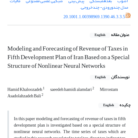
آشوب
بعدهمبستگی
پیش بینی
شبکه‎ی عصبی مصنوعی
مالیات
مدل چندورودی- چندخروجی.
20.1001.1.00398969.1390.46.3.3.5
عنوان مقاله
English
Modeling and Forecasting of Revenue of Taxes in
Fifth Development Plan of Iran Based on a Special
Structure of Nonlinear Neural Networks
نویسندگان
English
1
2
Hamid Khaloozadeh
saeedeh hamidi alamdari
Mirrostam
2
Asadolahzadeh Bali
چکیده
English
In this paper modeling and forecasting of revenue of taxes in fifth
development plan is investigated based on a special structure of
nonlinear neural networks. The time series of taxes which are