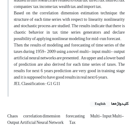
studied in this research are related to total tax, direct tax, indirect tax,
companies’ tax, income tax, wealth tax, and import tax.
Based on the correlation dimension estimation technique, the
structure of each time series with respect to linearity, nonlinearity
and stochastic process are studied. The results indicate that there is
chaotic behavior in tax time series generators and declare
possibility of applying nonlinear modeling for mid-run forecast.
Then, the results of modeling and forecasting of time series of the
taxes during 1959- 2009 using a novel multi- input multi- output
artificial neural networks are presented. An upper and a lower band
of prediction are also derived for each time series of taxes. The
results for next 6 years prediction are very good in training stage
and it is supposed to have good results in real next 6 years.
JEL Classification : G1, G11
کلیدواژه‌ها
English
Chaos
correlation dimension
forecasting
Multi- Input Multi-
Output Artificial Neural Network
Tax