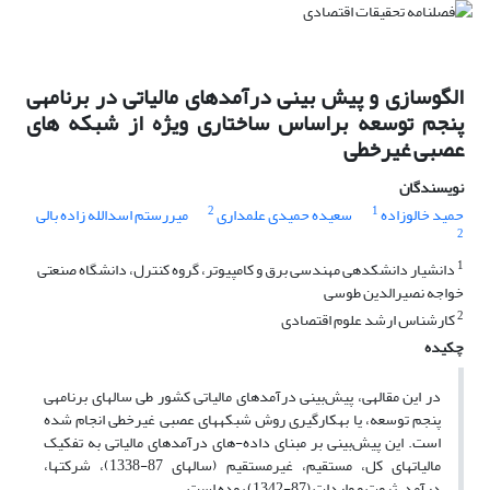
الگوسازی و پیش بینی درآمدهای مالیاتی در برنامه‎ی
پنجم توسعه براساس ساختاری ویژه از شبکه های
عصبی غیرخطی
نویسندگان
2
1
حمید خالوزاده
سعیده حمیدی علمداری
میررستم اسدالله زاده بالی
2
1
دانشیار دانشکده‎ی مهندسی برق و کامپیوتر، گروه کنترل، دانشگاه صنعتی
خواجه نصیرالدین طوسی
2
کارشناس ارشد علوم اقتصادی
چکیده
در این مقاله‎ی، پیش‌بینی درآمدهای مالیاتی کشور طی سال‎های برنامه‎ی
پنجم توسعه، یا به‎کارگیری روش شبکه‎های عصبی غیرخطی انجام شده
است. این پیش‌بینی بر مبنای داده-های درآمدهای مالیاتی به تفکیک
مالیات‎های کل، مستقیم، غیرمستقیم (سال‎های 87-1338)، شرکت‎ها،
درآمد، ثروت و واردات (87-1342) بوده است.