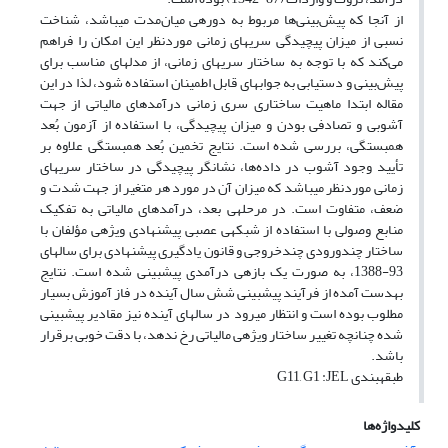
از آن‎جا که پیش‌بینی‌ها مربوط به دوره‎ی میان‌مدت می‎باشد، شناخت
نسبی از میزان پیچیدگی سری‎های زمانی موردنظر این امکان را فراهم
می‌کند که با توجه به ساختار سری‎های زمانی، از مدل‎های مناسب برای
پیش‌بینی و دستیابی به جواب‎های قابل اطمینان استفاده شود، لذا در این
مقاله ابتدا ماهیت ساختاری سری زمانی درآمدهای مالیاتی از جهت
آشوبی و تصادفی بودن و میزان پیچیدگی، با استفاده از آزمون بُعد
همبستگی، بررسی شده است. نتایج تخمین بُعد همبستگی علاوه بر
تأیید وجود آشوب در داده‌ها، نشانگر پیچیدگی در ساختار سری‎های
زمانی موردنظر می‎باشد که میزان آن در مورد هر متغیر از جهت شدت و
ضعف، متفاوت است. در مرحله‎ی بعد، درآمدهای مالیاتی به تفکیک
منابع وصولی با استفاده از شبکه‎ی عصبی پیشنهادی وی‍‍ژه‎ی مؤلفان با
ساختار چندورودی چندخروجی و قانون یادگیری پیشنهادی برای سال‎های
93-1388، به صورت یک بازه‎ی درآمدی پیش‎بینی شده است. نتایج
به‎دست آمده از فرآیند پیش‎بینی شش سال آینده در فاز آموزش بسیار
مطلوب بوده است و انتظار می‎رود در سال‎های آینده نیز مقادیر پیش‎بینی
شده چنان‎چه تغییر ساختار ویژه‎ی مالیاتی رخ ندهد، با دقت خوبی برقرار
باشد.
طبقه‎بندی G11, G1 :JEL
کلیدواژه‌ها