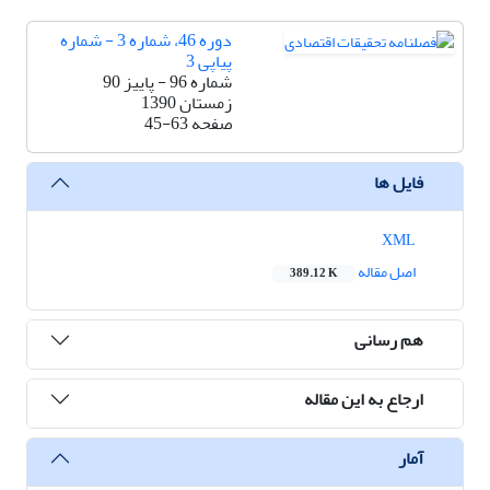
دوره 46، شماره 3 - شماره
پیاپی 3
شماره 96 - پاییز 90
زمستان 1390
صفحه
45-63
فایل ها
XML
اصل مقاله
389.12 K
هم رسانی
ارجاع به این مقاله
آمار