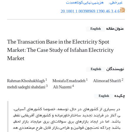
غیرخطی.
هزینه‎ی نهایی کوتاه‎مدت
20.1001.1.00398969.1390.46.3.4.6
عنوان مقاله
English
The Transaction Base in the Electricity Spot
Market: The Case Study of Isfahan Electricity
Market
نویسندگان
English
1
1
2
Rahman Khoshakhlagh
Mostafa Emadzadeh
Alimorad Sharifi
3
4
mehdi sadeghi shahdani
Ali Nazemi
چکیده
English
در بسیاری از کشورهای در حال توسعه، خصوصا کشورهای آسیایی،
خاورمیانه و کشورهای آفریقایی نقطه‎ی آغاز در فرایند تجدید ساختار
ایجاد بازار لحظه‎ای برق می‎باشد. اما در ایجاد بازارهای برق سوالات
متعددی هم‎چون قوانین و طراحی بازار قابل طرح می‎باشد چرا که تحت