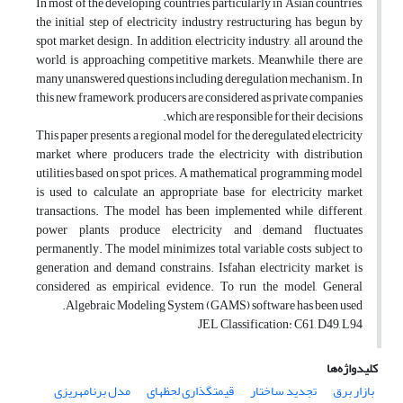
In most of the developing countries, particularly in Asian countries,
the initial step of electricity industry restructuring has begun by
spot market design. In addition, electricity industry, all around the
world, is approaching competitive markets. Meanwhile there are
many unanswered questions including deregulation mechanism. In
this new framework, producers are considered as private companies
which are responsible for their decisions.
This paper presents a regional model for the deregulated electricity
market where producers trade the electricity with distribution
utilities based on spot prices. A mathematical programming model
is used to calculate an appropriate base for electricity market
transactions. The model has been implemented while different
power plants produce electricity and demand fluctuates
permanently. The model minimizes total variable costs subject to
generation and demand constrains. Isfahan electricity market is
considered as empirical evidence. To run the model, General
Algebraic Modeling System (GAMS) software has been used.
JEL Classification: C61, D49, L94
کلیدواژه‌ها
بازار برق
تجدید ساختار
قیمت‎گذاری لحظه‎ای
مدل برنامه‎ریزی