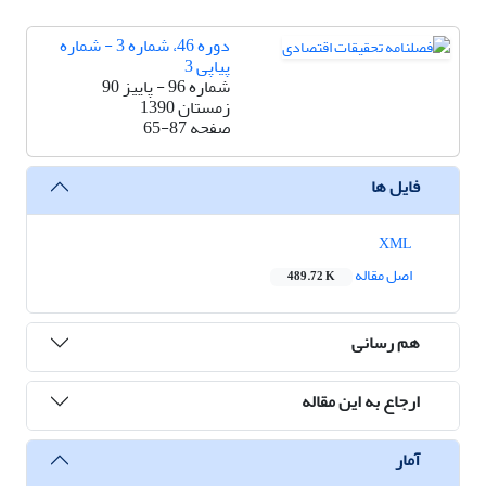
دوره 46، شماره 3 - شماره
پیاپی 3
شماره 96 - پاییز 90
زمستان 1390
صفحه
65-87
فایل ها
XML
اصل مقاله
489.72 K
هم رسانی
ارجاع به این مقاله
آمار