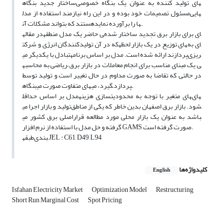
ساختار جدید بنگاه‎های تولید کننده به عنوان یک بنگاه خصوصی
مسئول تصمیمات خود بوده و در این راه نیازمند استفاده از مدل‎هایی
هستند که بتواند مشکلات آن‎ها را برآورده نماید.
در مقاله‎ی حاضر یک مدل منطقه‎ای برای بازار برق تجدید ساختار شده
که در آن تولیدکنندگان انرژی و شرکت‎های توزیع در یک بازار لحظه‎ای به
تبادل با یکدیگر می‎پردازند ارائه شده است. مدل بر اساس برنامه‎ریزی
ریاضی به محاسبه‎ی یک مبنای مناسب برای انجام معاملات در بازار برق،
در حالتی که تقاضا به صورت مداوم در حال تغییر است و تولید توسط
بنگاه‎های متفاوت صورت می‎گیرد، می‎پردازد.
مدل بر اساس حداقل‎سازی هزینه‎های متغیر با توجه به محدودیت‎های
تولید و بازار اجرا می‎شود. بازار برق اصفهان بدین خاطر که یکی از مناطق
اصلی برق کشور می‎باشد به عنوان یک بازار محلی مورد مطالعه قرار
گرفته و حل مدل با استفاده از نرم افزار GAMS صورت گرفته است.
طبقه‎بندی JEL : C61, D49, L94
کلیدواژه‌ها
English
Isfahan Electricity Market
Optimization Model
Restructuring
Short Run Marginal Cost
Spot Pricing