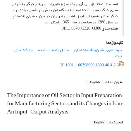
است، اما ضعف اولیه‎ی آن از یک سو و تغییرات سریع‏تر دیگر بخش‏ها از
سوی دیگر، سبب شده است تا جایگاه این بخش در تأمین نهاده برای
دیگر بخش‏ها هم‎چنان ناچیز باشد و رتبه‎ی آن در بین بخش‏های اقتصادی
در سال 1380 در مقایسه با سال 1365 پایین‏تر آید.
طبقه بندی JEL: C670، Q320، Q380
کلیدواژه‌ها
پیوندهای پیشین و اقتصاد ایران
تحلیل داده- ستانده
جایگاه بخش
نفت
20.1001.1.00398969.1390.46.4.2.6
عنوان مقاله
English
The Importance of Oil Sector in Input Preparation
for Manufacturing Sectors and its Changes in Iran:
An Input-Output Analysis
نویسنده
English