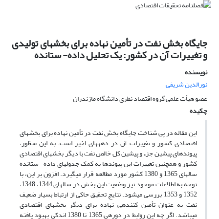
جایگاه بخش نفت در تأمین نهاده برای بخش‏های تولیدی
و تغییرات آن در کشور: یک تحلیل داده- ستانده
نویسنده
نورالدین شریفی
عضو هیأت علمی گروه اقتصاد نظری دانشگاه مازندران
چکیده
این مقاله در پی شناخت جایگاه بخش نفت در تأمین نهاده برای بخش‏های
اقتصادی کشور و تغییرات آن در دهه‏‏های اخیر است. به این منظور،
پیوندهای پیشین جزء و پیشین کل خالص نفت با دیگر بخش‏های اقتصادی
کشور و هم‎چنین تغییرات این پیوندها به کمک جدول‎های داده- ستانده
سال‏های 1365 و 1380 کشور مورد مطالعه قرار می‏‏گیرد. افزون ‏بر این، با
توجه به اطلاعات موجود نیز وضعیت این بخش در سال‏های 1344، 1348،
1352 و 1353 بررسی می‏شود. نتایج تحقیق حاکی از ارتباط بسیار ضعیف
نفت به عنوان تأمین کننده‎ی نهاده برای دیگر بخش‏های اقتصادی
می‏باشد. اگر چه این روابط در دوره‎ی 1365 تا 1380 اندکی بهبود یافته