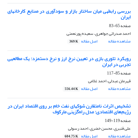
بررسی رابطه‎ی میان ساختار بازار و سودآوری در صنایع کارخانه‎ای
ایران
صفحه
65-83
احمد صدرائی جواهری، سعیده پورنعمتی
مشاهده مقاله
اصل مقاله
369 K
رویکرد تئوری بازی در تعیین نرخ ارز و نرخ دستمزد: یک مطالعه‎ی
تجربی در ایران
صفحه
85-117
قهرمان عبدلی، احمد غلامی
مشاهده مقاله
اصل مقاله
556.44 K
تشخیص اثرات نامتقارن شوک‎های نفت خام بر روی اقتصاد ایران در
رژیم‌های اقتصادی: مدل راه‌گزینی مارکوف
صفحه
119-149
علی قنبری، محسن خضری، احمد رسولی
مشاهده مقاله
اصل مقاله
604.75 K