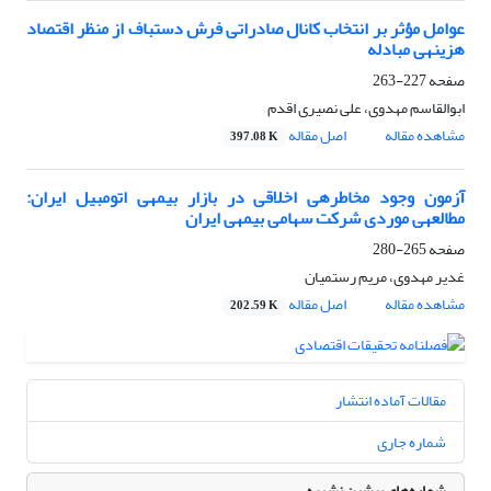
عوامل مؤثر بر انتخاب کانال صادراتی فرش دستباف از منظر اقتصاد
هزینه‎ی مبادله
صفحه
227-263
ابوالقاسم مهدوی، علی نصیری اقدم
مشاهده مقاله
اصل مقاله
397.08 K
آزمون وجود مخاطره‎ی اخلاقی در بازار بیمه‎ی اتومبیل ایران:
مطالعه‎ی موردی شرکت سهامی بیمه‎ی ایران
صفحه
265-280
غدیر مهدوی، مریم رستمیان
مشاهده مقاله
اصل مقاله
202.59 K
مقالات آماده انتشار
شماره جاری
شماره‌های پیشین نشریه