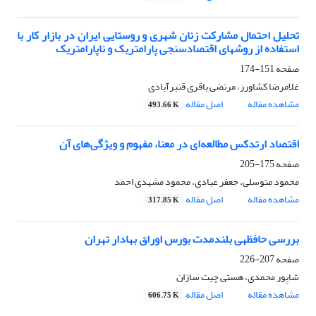
تحلیل احتمال مشارکت زنان شهری و روستایی ایران در بازار کار با
استفاده از روش‎های اقتصادسنجی پارامتریک و ناپارامتریک
صفحه
151-174
غلامرضا کشاورز، مرتضی باقری قنبرآبادی
مشاهده مقاله
اصل مقاله
493.66 K
اقتصاد ارتدکس مطالعه‌‌ای در معنا، مفهوم و ویژگی‌های آن
صفحه
175-205
محمود متوسلی، جعفر عبادی، محمود مشهدی احمد
مشاهده مقاله
اصل مقاله
317.85 K
بررسی حافظه‎ی بلندمدت بورس اوراق بهادار تهران
صفحه
207-226
شاپور محمدی، هستی چیت سازان
مشاهده مقاله
اصل مقاله
606.75 K