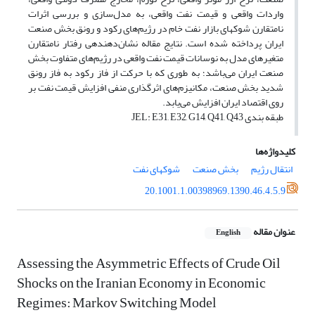
واردات واقعی و قیمت نفت واقعی، به مدل‌سازی و بررسی اثرات
نامتقارن شوک‎های بازار نفت خام در رژیم‌های رکود و رونق بخش صنعت
ایران پرداخته شده است. نتایج مقاله نشان‌دهنده‎ی رفتار نامتقارن
متغیرهای مدل به نوسانات قیمت نفت واقعی در رژیم‌های متفاوت بخش
صنعت ایران می‌باشد؛ به طوری که با حرکت از فاز رکود به فاز رونق
شدید بخش صنعت، مکانیزم‌های اثرگذاری منفی افزایش قیمت نفت بر
روی اقتصاد ایران افزایش می‌یابد.
طبقه بندی JEL: E31, E32, G14, Q41, Q43
کلیدواژه‌ها
انتقال رژیم
بخش صنعت
شوک‎های نفت
20.1001.1.00398969.1390.46.4.5.9
عنوان مقاله
English
Assessing the Asymmetric Effects of Crude Oil
Shocks on the Iranian Economy in Economic
Regimes: Markov Switching Model