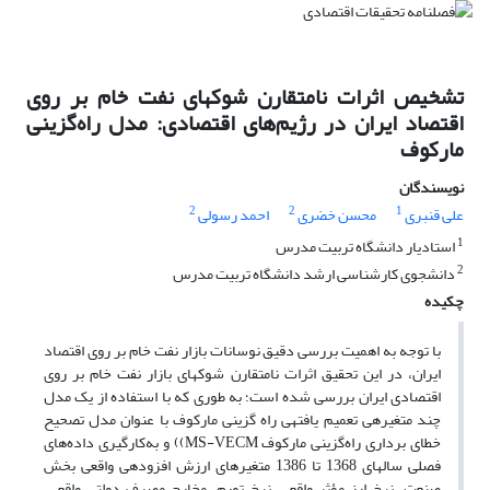
تشخیص اثرات نامتقارن شوک‎های نفت خام بر روی
اقتصاد ایران در رژیم‌های اقتصادی: مدل راه‌گزینی
مارکوف
نویسندگان
2
2
1
علی قنبری
محسن خضری
احمد رسولی
1
استادیار دانشگاه تربیت مدرس
2
دانشجوی کارشناسی ارشد دانشگاه تربیت مدرس
چکیده
با توجه به اهمیت بررسی دقیق نوسانات بازار نفت خام بر روی اقتصاد
ایران، در این تحقیق اثرات نامتقارن شوک‎های بازار نفت خام بر روی
اقتصادی ایران بررسی شده است؛ به طوری که با استفاده از یک مدل
چند متغیره‎ی تعمیم یافته‎ی راه گزینی مارکوف با عنوان مدل تصحیح
خطای برداری راه‌گزینی مارکوف MS-VECM)) و به‌کارگیری داده‌های
فصلی سال‎های 1368 تا 1386 متغیرهای ارزش افزوده‎ی واقعی بخش
صنعت، نرخ ارز مؤثر واقعی، نرخ تورم، مخارج مصرف دولتی واقعی،