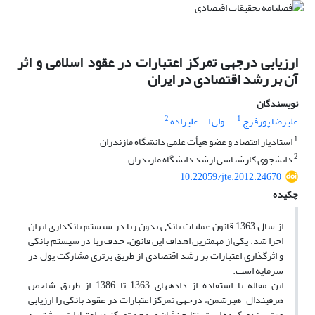
ارزیابی درجه‎ی تمرکز اعتبارات در عقود اسلامی و اثر
آن بر رشد اقتصادی در ایران
نویسندگان
2
1
علیرضا پورفرج
ولی ا... علیزاده
1
استادیار اقتصاد و عضو هیأت علمی دانشگاه مازندران
2
دانشجوی کارشناسی ارشد دانشگاه مازندران
10.22059/jte.2012.24670
چکیده
از سال 1363 قانون عملیات بانکی بدون ربا در سیستم بانک‎داری ایران
اجرا شد. یکی از مهم‎ترین اهداف این قانون، حذف ربا در سیستم بانکی
و اثرگذاری اعتبارات بر رشد اقتصادی از طریق برتری مشارکت پول در
سرمایه است.
این مقاله با استفاده از داده‎های 1363 تا 1386 از طریق شاخص
هرفیندال – هیرشمن، درجه‎ی تمرکز اعتبارات در عقود بانکی را ارزیابی
و رتبه‎بندی کرده است. نتایج نشان می‎دهد تمرکز در اعتبارات، بیش‎تر به