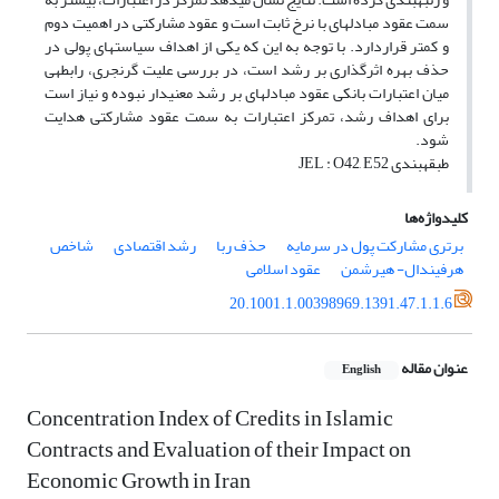
سمت عقود مبادله‎ای با نرخ ثابت است و عقود مشارکتی در اهمیت دوم
و کم‎تر قراردارد. با توجه به ‎این ‎که یکی از اهداف سیاست‎های پولی در
حذف بهره اثرگذاری بر رشد است، در بررسی علیت گرنجری، رابطه‎ی
میان اعتبارات بانکی عقود مبادله‎ای بر رشد معنی‎دار نبوده و نیاز است
برای اهداف رشد، تمرکز اعتبارات به سمت عقود مشارکتی هدایت
شود.
طبقه‎بندی JEL : O42, E52
کلیدواژه‌ها
برتری مشارکت پول در سرمایه
حذف ربا
رشد اقتصادی
شاخص
هرفیندال- هیرشمن
عقود اسلامی
20.1001.1.00398969.1391.47.1.1.6
عنوان مقاله
English
Concentration Index of Credits in Islamic
Contracts and Evaluation of their Impact on
Economic Growth in Iran