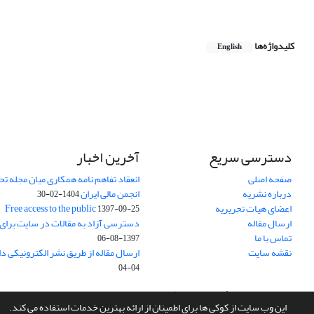
کلیدواژه‌ها
English
دسترسی سریع
آخرین اخبار
صفحه اصلی
انعقاد تفاهم نامه همکاری میان مجله تح
درباره نشریه
انجمن مالی ایران
1404-02-30
اعضای هیات تحریریه
Free access to the public
1397-09-25
ارسال مقاله
دسترسی آزاد به مقالات در سایت برای
تماس با ما
1397-08-06
نقشه سایت
ارسال مقاله از طریق نشر الکترونیکی د
04-04
سامانه مدیریت نشریات علمی.
طراحی و پیاده سازی از
سیناوب
این وب سایت از کوکی ها برای اطمینان از ارائه بهترین خدمات استفاده می کند.