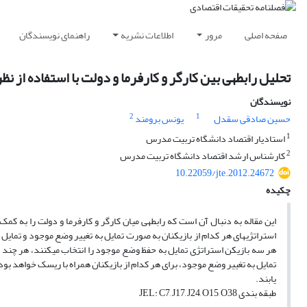
صفحه اصلی
مرور
اطلاعات نشریه
راهنمای نویسندگان
تحلیل رابطه‎ی بین کارگر و کارفرما و دولت با استفاده از نظریه‎ی بازی‌ها
نویسندگان
2
1
حسین صادقی سقدل
یونس برومند
1
استادیار اقتصاد دانشگاه تربیت مدرس
2
کارشناس ارشد اقتصاد دانشگاه تربیت مدرس
10.22059/jte.2012.24672
چکیده
استراتژی‎های هر کدام از بازیکنان به صورت تمایل به تغییر وضع موجود و
یابند.
طبقه بندی JEL: C7, J17, J24, O15, O38