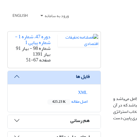
ورود به سامانه
ENGLISH
دوره 47، شماره 1 -
شماره پیاپی 1
شماره 98 - بهار 91
بهار 1391
صفحه
51-67
فایل ها
XML
ا با اطلاعات کامل می‌باشد و
اصل مقاله
425.23 K
‌باشد که در آن
دامی نیز آن است که انتخاب استراتژی
ویژه‎ای دارد، آن‎ها ترجیح می‎دهند به تعادلی در بهره‌وری پایین دست
هم رسانی
ارجاع به این مقاله