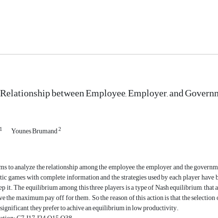
f Relationship between Employee, Employer, and Gover
1
2
Younes Brumand
ms to analyze the relationship among the employee, the employer, and the governm
tatic games with complete information and the strategies used by each player have 
ep it. The equilibrium among this three players is a type of Nash equilibrium, that al
ve the maximum pay off for them. So the reason of this action is that the selection o
 significant, they prefer to achive an equilibrium in low productivity.