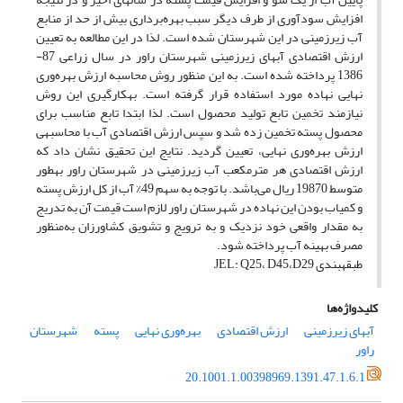
افزایش سودآوری از طرف دیگر سبب بهره‌برداری بیش از حد از منابع
آب زیرزمینی در این شهرستان شده است. لذا در این مطالعه به تعیین
ارزش اقتصادی آب‎های زیرزمینی شهرستان راور در سال زراعی 87-
1386 پرداخته شده است. به این منظور روش محاسبه ارزش بهره‌وری
نهایی نهاده مورد استفاده قرار گرفته است. به‎کارگیری این روش
نیازمند تخمین تابع تولید محصول است. لذا ابتدا تابع مناسب برای
محصول پسته تخمین زده شد و سپس ارزش اقتصادی آب با محاسبه‎ی
ارزش بهره‌وری نهایی، تعیین گردید. نتایج این تحقیق نشان داد که
ارزش اقتصادی هر مترمکعب آب زیرزمینی در شهرستان راور به‎طور
متوسط 19870 ریال می‌باشد. با توجه به سهم 49% آب از کل ارزش پسته
و کمیاب بودن این نهاده در شهرستان راور لازم است قیمت آن به تدریج
به مقدار واقعی خود نزدیک و به ترویج و تشویق کشاورزان به‌منظور
مصرف بهینه آب پرداخته شود.
طبقه‎بندی JEL: Q25، D45،D29
کلیدواژه‌ها
آب‎های زیرزمینی
ارزش اقتصادی
بهره‌وری نهایی
پسته
شهرستان
راور
20.1001.1.00398969.1391.47.1.6.1