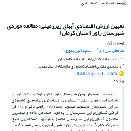
تعیین ارزش اقتصادی آب‎های زیرزمینی: مطالعه موردی
شهرستان راور (استان کرمان)
نویسندگان
2
1
غلامعلی شرزه ای
سمیه امیرتیموری
1
دانشیار دانشکده‌ی اقتصاد دانشگاه تهران
2
دانشجوی دکتری اقتصادکشاورزی دانشگاه تربیت‌مدرس
10.22059/jte.2012.24675
چکیده
آب به دلیل هم‎جوار بودن شهرستان راور با کویر لوت و دشت کویر و
شرایط آب و هوایی، یکی از مهم‎ترین و کمیاب‌ترین نهاده‌های کشاورزی
در این شهرستان محسوب می‎شود. پسته 90% اراضی باغی و 73% کل
اراضی کشاورزی این شهرستان را به‌خود اختصاص داده و مهم‎ترین
محصول کشاورزی این شهرستان محسوب می‎شود. عمده‎ترین منبع
تأمین کننده‎ی آب کشاورزی در این منطقه‎ی آب‎های زیرزمینی است. قیمت
پایین آب از یک سو و افزایش قیمت پسته در سال‎های اخیر و در نتیجه