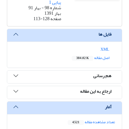
پیاپی 1
شماره 98 - بهار 91
بهار 1391
صفحه
113-128
فایل ها
XML
اصل مقاله
384.02 K
هم رسانی
ارجاع به این مقاله
آمار
تعداد مشاهده مقاله
4,521