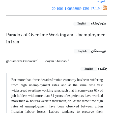
نمونه
20.1001.1.00398969.1391.47.1.9.4
عنوان مقاله
English
Paradox of Overtime Working and Unemployment
in Iran
نویسندگان
English
1
2
gholamreza keshavarz
Pooyan Khashabi
چکیده
English
For more than three decades Iranian economy has been suffering
from high unemployment rates, and at the same time vast,
widespread overtime working rates; such that in some years 61% of
job holders with more than 31 years of experiences have worked
more than 42 hours a week in their main job. At the same time, high
rates of unemployment have been observed between urban
Iranaian labour forces. Labors’ tendency to preserve their