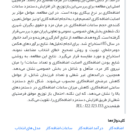
اصلی این مطالعه برای بررسی این بازتوزیع، اثر افزایش دستمزد ساعات
اضافه‌کاری بر نرخ بیکاری بوده است. در این مطالعه، عوامل مؤثر بر
اصابت اضافه کاری (تصمیم فرد به انجام اضافه ‌کاری) و نیز عوامل تعیین
کننده‌ی حجم ساعات اضافه‌کاری در میان مزد و حقوق ‌بگیران شهری
تک شغله‌ی بخش‌های خصوصی، عمومی و تعاونی ایران مورد بررسی قرار
گرفته است. گروه هدف مطالعه، از نتایج آمارگیری هزینه و درآمد خانوار
در سال 85 استخراج شد. برای انجام تحلیل‌ها، نتایج برآوردهای هکمن
دو‌مرحله‌ای، توبیت و روش تصحیح خطای انتخاب مضاعف نمونه،
استخراج و مورد مقایسه قرار می‌گیرد. نتایج این مطالعه، به روشنی
شایع بودن اضافه‌کاری (اصابت اضافه‌کاری و تعداد ساعات) را میان
نیروی کار مرد، متأهل و شاغل در بخش خصوصی نشان می‌دهد.
هم‎چنین، درآمد‌های غیر شغلی و تعداد فرزندان شاغل، از عوامل
کاهش عرضه‌ی اضافه‌کاری محسوب می‌شوند. شکل تابع دستمزد
ساعتی اضافه‌کاری، کاهش میزان ساعات اضافه‌کاری در دستمزد‌های
بالا را نشان می‌دهد، که این نکته، احتمال باز توزیع موفق فرصت‎های
شغلی از طریق افزایش دستمزد‌ اضافه‌کاری را، تقویت می کند.
طبقه‌بندی JEL: J22, J23, J33
کلیدواژه‌ها
اضافه کار
درآمد اضافه کار
ساعات اضافه کار
مدل های انتخاب