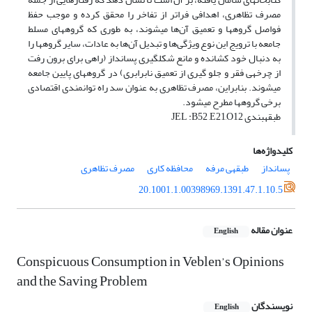
مصرف تظاهری، اهدافی فراتر از تفاخر را محقق کرده و موجب حفظ
فواصل گروه‎ها و تعمیق آن‌ها می‎شوند، به طوری که گروه‎های مسلط
جامعه با ترویج این نوع ویژگی‌ها و تبدیل آن‌ها به عادات، سایر گروه‎ها را
به دنبال خود کشانده و مانع شکل‎گیری پس‎انداز (راهی برای برون رفت
از چرخه‎ی فقر و جلو گیری از تعمیق نابرابری) در گروه‎های پایین جامعه
می‎شوند. بنابراین، مصرف تظاهری به عنوان سد راه توانمندی اقتصادی
برخی گروه‎ها مطرح می‎شود.
طبقه‎بندی JEL :B52 ,E21,O12
کلیدواژه‌ها
پس‎انداز
طبقه‎ی مرفه
محافظه کاری
مصرف تظاهری
20.1001.1.00398969.1391.47.1.10.5
عنوان مقاله
English
Conspicuous Consumption in Veblen’s Opinions
and the Saving Problem
نویسندگان
English