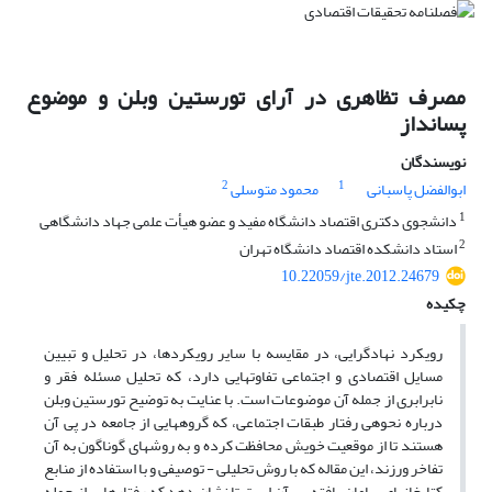
مصرف تظاهری در آرای تورستین وبلن و موضوع
پس‎انداز
نویسندگان
2
1
ابوالفضل پاسبانی
محمود متوسلی
1
دانشجوی دکتری اقتصاد دانشگاه مفید و عضو هیأت علمی جهاد دانشگاهی
2
استاد دانشکده اقتصاد دانشگاه تهران
10.22059/jte.2012.24679
چکیده
رویکرد نهادگرایی، در مقایسه با سایر رویکردها، در تحلیل و تبیین
مسایل اقتصادی و اجتماعی تفاوت‎هایی دارد، که تحلیل مسئله فقر و
نابرابری از جمله آن موضوعات است. با عنایت به توضیح تورستین وبلن
درباره نحوه‎ی رفتار طبقات اجتماعی، که گروه‎هایی از جامعه در پی آن
هستند تا از موقعیت خویش محافظت کرده و به روش‎های گوناگون به آن
تفاخر ورزند، این مقاله که با روش تحلیلی - توصیفی و با استفاده از منابع
کتابخانه‎ای سامان یافته، بر آن است تا نشان دهد که رفتارهایی از جمله