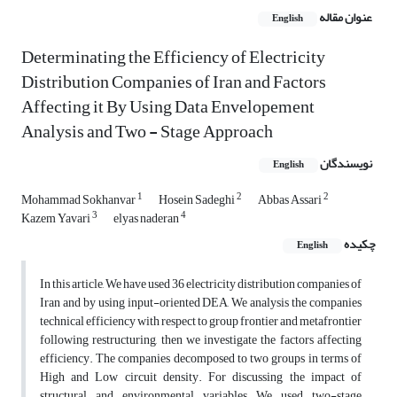
عنوان مقاله
English
Determinating the Efficiency of Electricity
Distribution Companies of Iran and Factors
Affecting it By Using Data Envelopement
Analysis and Two - Stage Approach
نویسندگان
English
1
2
2
Mohammad Sokhanvar
Hosein Sadeghi
Abbas Assari
3
4
Kazem Yavari
elyas naderan
چکیده
English
In this article, We have used 36 electricity distribution companies of
Iran and by using input-oriented DEA, We analysis the companies
technical efficiency with respect to group frontier and metafrontier
following restructuring, then we investigate the factors affecting
efficiency. The companies decomposed to two groups in terms of
High and Low circuit density. For discussing the impact of
structural and environmental variables, We used two-stage