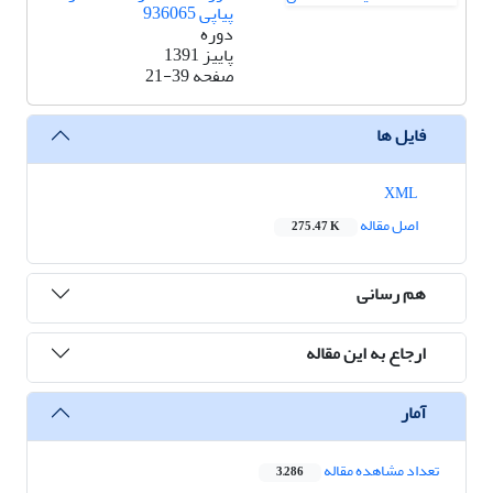
پیاپی 936065
دوره
پاییز 1391
صفحه
21-39
فایل ها
XML
اصل مقاله
275.47 K
هم رسانی
ارجاع به این مقاله
آمار
تعداد مشاهده مقاله
3,286