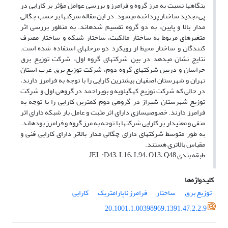
بنگاه‎ها نسبت به مرز گروه و فرامرز و بررسی عوامل مؤثر بر کارایی در
پی تجدید ساختار پرداخته می‎شود. در این مقاله شرکت‎ها بر حسب چگالی
مدار بالا و پایین، به دو گروه تقسیم شده‎‎اند. به منظور بررسی اثر
متغیرهای مربوط به ساختار مالکیت، ساختار شبکه و ساختار مصرف
کنندگان و ساختار محیط از رویکرد دو مرحله‎ای استفاده شده است.
نتایج نشان می‎دهد در بین شرکت‎های گروه اول، شرکت توزیع برق
خراسان و دربین شرکت‎های گروه‎ دوم، شرکت توزیع برق غرب استان
تهران و شهرستان اصفهان بیش‎ترین کارایی را با توجه به فرامرز دارند،
در حالی که شرکت توزیع کهگیلویه و بویراحمد در گروه‎ی اول و شرکت
توزیع شهرستان شیراز در گروه‎ی دوم کم‎ترین کارایی را با توجه به
فرامرز دارند. خصوصی‎سازی دارای اثر مثبت و عامل بار شبکه دارای اثر
منفی و معنی‎دار بر کارایی شرکت‎ها با توجه به مرز گروه و فرامرز بوده‎اند.
به طور متوسط شرکت‎های دارای چگالی مدار بالاتر دارای کارایی فنی و
مقیاس بالاتری هستند.
طبقه بندی JEL :D43، L16، L94، O13، Q48
کلیدواژه‌ها
توزیع برق
ساختار
فرامرز ناپارامتریک
کارایی
20.1001.1.00398969.1391.47.2.2.9