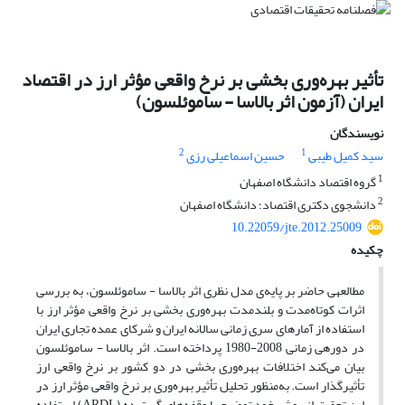
تأثیر بهره‌وری بخشی بر نرخ واقعی مؤثر ارز در اقتصاد
ایران (آزمون اثر بالاسا - ساموئلسون)
نویسندگان
2
1
سید کمیل طیبی
حسین اسماعیلی رزی
1
گروه اقتصاد دانشگاه اصفهان
2
دانشجوی دکتری اقتصاد؛ دانشگاه اصفهان
10.22059/jte.2012.25009
چکیده
مطالعه‎ی حاضر بر پایه‌ی مدل نظری اثر بالاسا - ساموئلسون، به بررسی
اثرات کوتاه‌مدت و بلندمدت بهره‌وری بخشی بر نرخ واقعی مؤثر ارز با
استفاده از آمارهای سری زمانی سالانه ایران و شرکای عمده تجاری ایران
در دوره‎ی زمانی 2008-1980 پرداخته است. اثر بالاسا - ساموئلسون
بیان می‌کند اختلافات بهره‌وری بخشی در دو کشور بر نرخ واقعی ارز
تأثیرگذار است. به‌منظور تحلیل تأثیر بهره‌وری بر نرخ واقعی مؤثر ارز در
این تحقیق از روش خود توضیح با وقفه‌های گسترده (ARDL) استفاده