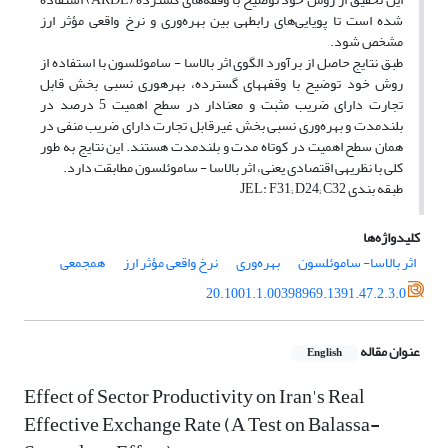
شده است تا پویایی‌های رابطه‎ی بین بهره‌وری و نرخ واقعی مؤثر ارز
مشخص شود.
طبق نتایج حاصل از برآورد الگوی اثر بالاسا - ساموئلسون با استفاده از
روش خود توضیح با وقفه‎های گسترده، بهره‎وری نسبی بخش قابل
تجارت دارای ضریب مثبت و معنادار در سطح اهمیت 5 درصد در
بلندمدت و بهره‌وری نسبی بخش غیرقابل تجارت دارای ضریب منفی در
همان سطح اهمیت در کوتاه مدت و بلندمدت هستند. این نتایج به طور
کلی با نظریه‎ی اقتصادی یعنی، اثر بالاسا - ساموئلسون مطابقت دارد.
طبقه بندی JEL: F31; D24; C32
کلیدواژه‌ها
اثر بالاسا- ساموئلسون
بهره‌وری
نرخ واقعی مؤثر ارز
هم‎جمعی
20.1001.1.00398969.1391.47.2.3.0
عنوان مقاله
English
Effect of Sector Productivity on Iran's Real
Effective Exchange Rate (A Test on Balassa-