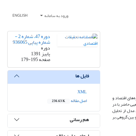
ورود به سامانه
ENGLISH
دوره 47، شماره 2 -
شماره پیاپی 936065
دوره
پاییز 1391
صفحه
179-195
فایل ها
XML
‎ی مطالعات اجتماعی تبدیل شده است. نفوذ سرمایه‎ی اجتماعی به حوزه‌های اقتصاد و
اصل مقاله
236.63 K
سیاست، گسترش یافته و زوایای جدیدی را برای ریشه‌یابی و حل مسایل اجتماعی و اقتصادی گشوده است. از آثار سرمایه‎ی اجتماعی تأثیر آن بر رفاه فردی است. در مطالعه‎ی حاضر با در
رای تخمین مدل از تحلیل
‌دهنده‎ی اثر مثبت سرمایه‎ی اجتماعی درون گروهی و بین گروهی بر
هم رسانی
ارجاع به این مقاله