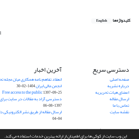
کلیدواژه‌ها
English
l
دسترسی سریع
آخرین اخبار
صفحه اصلی
انعقاد تفاهم نامه همکاری میان مجله تح
درباره نشریه
انجمن مالی ایران
1404-02-30
اعضای هیات تحریریه
Free access to the public
1397-09-25
ارسال مقاله
دسترسی آزاد به مقالات در سایت برای
تماس با ما
1397-08-06
نقشه سایت
ارسال مقاله از طریق نشر الکترونیکی د
04-04
سامانه مدیریت نشریات علمی.
طراحی و پیاده سازی از
سیناوب
این وب سایت از کوکی ها برای اطمینان از ارائه بهترین خدمات استفاده می کند.