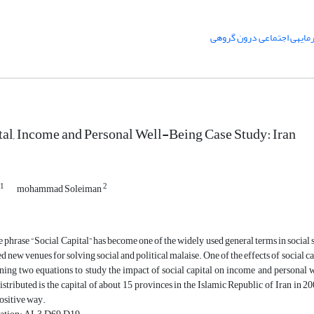
جتماعی درون گروهی
tal, Income and Personal Well-Being Case Study: Iran
1
2
mohammad Soleiman
phrase “Social Capital” has become one of the widely used general terms in social 
d new venues for solving social and political malaise. One of the effects of social ca
ning two equations to study the impact of social capital on income and personal 
istributed is the capital of about 15 provinces in the Islamic Republic of Iran in 20
positive way.