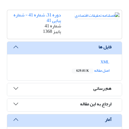
دوره 31، شماره 41 - شماره
پیاپی 41
شماره 41
پاییز 1368
فایل ها
XML
اصل مقاله
629.01 K
هم رسانی
ارجاع به این مقاله
آمار