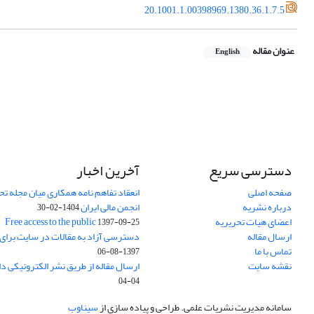
20.1001.1.00398969.1380.36.1.7.5
عنوان مقاله
English
دسترسی سریع
آخرین اخبار
صفحه اصلی
انعقاد تفاهم نامه همکاری میان مجله تح
درباره نشریه
انجمن مالی ایران
1404-02-30
اعضای هیات تحریریه
Free access to the public
1397-09-25
ارسال مقاله
دسترسی آزاد به مقالات در سایت برای
تماس با ما
1397-08-06
نقشه سایت
ارسال مقاله از طریق نشر الکترونیکی د
04-04
سامانه مدیریت نشریات علمی.
طراحی و پیاده سازی از
سیناوب