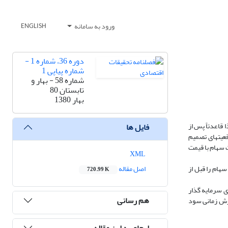
ورود به سامانه
ENGLISH
دوره 36، شماره 1 -
شماره پیاپی 1
شماره 58 - بهار و
تابستان 80
بهار 1380
قاعدتاً پس از
فایل ها
قعیتهای تصمیم
زاری مجمع ( P1) و مقایسه بین پیش بینی قیمت سهام با قیمت
XML
 2- فروش سهام قبل از مجمع یا پس از آن ؟ 3- آیا سهم را قبل از مجمع خریداری نماید و پس از مجمع بفروش رساند ؟ 4- آیا سهام را قبل از
اصل مقاله
720.99 K
 و زیانی برای سرمایه گذار
هم رسانی
رزش زمانی سود
ارجاع به این مقاله