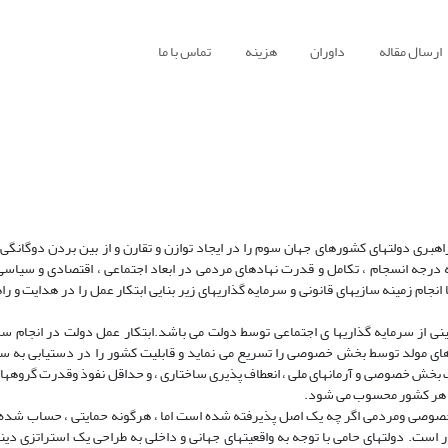
ارسال مقاله
داوران
هزینه
تماس با ما
اهبری دولتهای کشورهای جهان سوم را در ایجاد توازن و تقارن و از بین بردن دوگانگی 
به درجه انسجام ، تکامل و قدرت نهادهای مردمی در ابعاد اجتماعی ، اقتصادی و سیاس
انجام زمینه سازیهای قانونی و سرمایه گذاریهای زیر بنایی ابتکار عمل را در هدایت و را
 از سرمایه گذاریها ی اجتماعی توسط دولت می باشد.ابتکار عمل دولت در انجام سرم
 های مولد توسط بخش خصوصی را تسریع می نماید و قابلیت کشور را در دستیابی به سطو
 بخش خصوصی و آرمانهای ملی ، انعطاف پذیری ساختاری ، و حداقل نفوذ وقدرت گروههای 
ه هر کشور محسوب می شود.
 خصوصی ومردمی اگر چه یک اصل پذیرفته شده است اما ، هرگونه حمایتی ، حساب شده 
 تحلیل هزینه و فایده استوار است. دولتهای حامی با توجه به واقعیتهای جهانی و داخلی به طراحی یک استراتزی