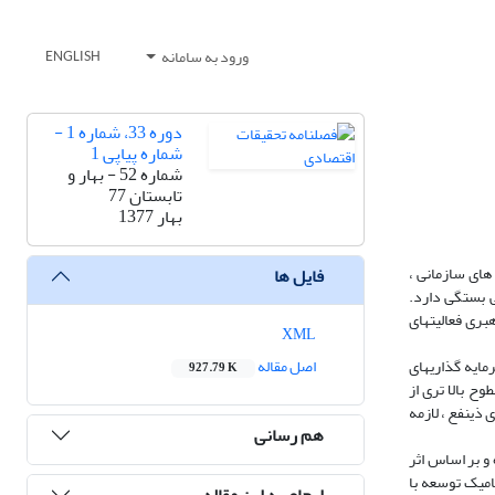
ورود به سامانه
ENGLISH
دوره 33، شماره 1 -
شماره پیاپی 1
شماره 52 - بهار و
تابستان 77
بهار 1377
های سازمانی ،
فایل ها
ی بستگی دارد.
هبری فعالیتهای
XML
ایه گذاریهای
اصل مقاله
927.79 K
ح بالا تری از
ذینفع ، لازمه
هم رسانی
و بر اساس اثر
 دینامیک توسعه با
ارجاع به این مقاله