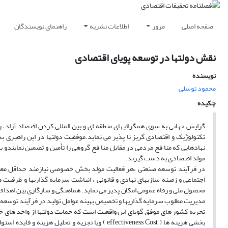
صفحه اصلی
مرور
اطلاعات نشریه
راهنمای نویسندگان
نقش دولتها در توسعه پویای اقتصادی
نویسنده
محمود توسلی
چکیده
گرایش جهانی به سوی همگرائیهای منطقه ای و بین المللی کردن اقتصاد آزاد، ر
تکنولوژیک و اقتصادی گریز نا پذیر می نماید.موفقیت دولتها در این راهبری 
نهادهایی که منا فع مردمی در مقابل منا فع گروهی را تأمین و تضمین نمایندو با 
مولد اقتصادی به دست گیرند.
در فرآیند توسعه صنعتی ،هر فعالیت مولد بخش خصوصی نیازمند حداقل معینی
اجتماعی و زمینه سازیهای نهادی و قانونی ، انباشت سرمایه گذاریها و ظرفیت
محصول ملی و رفاه عمومی امکان پذیر می نماید. هماهنگی و سازگاری بین اهداف
مدیریت مطلوب سرمایه گذاریها و تخصیص بهینه عوامل تولید در فرآیند توسع
تجربه کشور های موفق گویای این واقعیت است که حمایت دولتها از واحد های
بخشی هزینه ها ( effectiveness Cost ) ویا تجزیه و