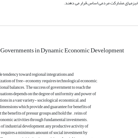
کانیزمهای مشارکت مردمی اساس قرار می دهند.
f Governments in Dynamic Economic Development
e tendency toward regional integrations and
ization of free- economy, requires technological economic,
ional balances. The success of government to reach the
uations depends on the degree of uniformity and power of
tions in a vast variety- sociological, economical; and
e dimensions which provide and guarantee for benefits of
t the benefits of pressur groups and hold the . reins of
conomic activities through fundamental investments.
s of industrial development, any productive activity of
r requires a minimum amount of social investment by