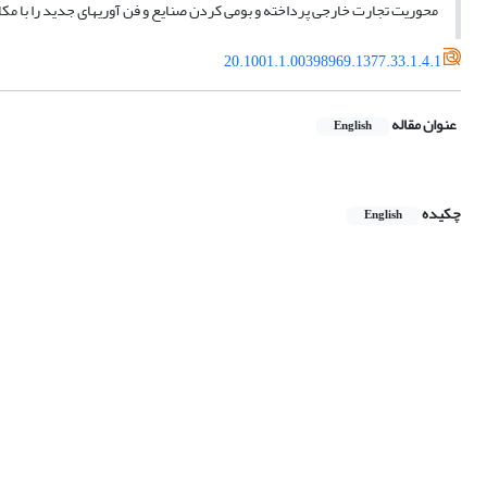
محوریت تجارت خارجی پرداخته و بومی کردن صنایع و فن آوریهای جدید را با م
20.1001.1.00398969.1377.33.1.4.1
عنوان مقاله
English
چکیده
English