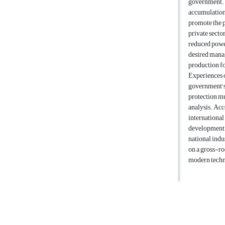
government. G
accumulation o
promote the p
private sector
reduced power
desired manag
production f
Experiences of
government's 
protection mu
analysis. Acc
international
development b
national indu
on a gross-ro
modern techno