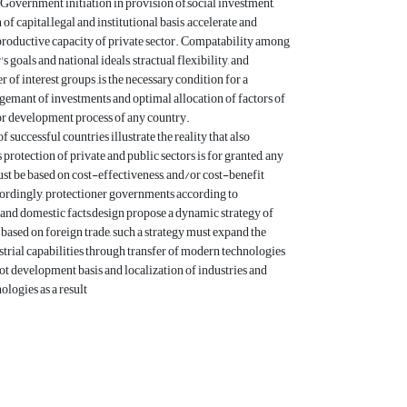
overnment initiation in provision of,social investment,
f capital,legal and institutional basis ,accelerate and
roductive capacity of private sector. Compatability among
's goals and national ideals, stractual flexibility, and
 of interest groups ,is the necessary condition for a
emant of investments and optimal allocation of factors of
or development process of any country.
 successful countries illustrate the reality that also
protection of private and public sectors is for granted, any
st be based on cost-effectiveness, and/or cost-benefit
ordingly, protectioner governments according to
 and domestic facts,design propose a dynamic strategy of
ased on foreign trade, such a strategy must expand the
strial capabilities through transfer of modern technologies
ot development basis and localization of industries and
logies as a result