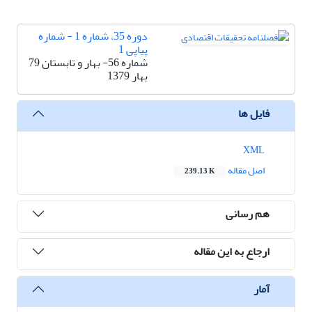
دوره 35، شماره 1 - شماره
پیاپی 1
شماره 56- بهار و تابستان 79
بهار 1379
فایل ها
XML
اصل مقاله
239.13 K
هم رسانی
ارجاع به این مقاله
آمار