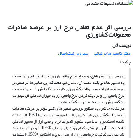
بررسی اثر عدم تعادل نرخ ارز بر عرضه صادرات
محصولات کشاورزی
نویسندگان
دکتر کامبیز هژبر کیانی
سیروس نیک اقبال
چکیده
بررسی اثر متغیر های نوسانات نرخ واقعی ارز و انحرافت واقعی ارز نسبت
به مسیر تعادلی بلند مدت آن ، نشان می دهد که این متغیرها اثر منفی بر
عرضه صادرات محصولات کشاورزی دارند ، لذا تلاش در جهت تثبیت
نرخ واقعی ارز و نزدیک کردن نرخ واقعی ارز به میزان تعادلی آن میتواند
به گسترش و توسعه صادرات کمک نماید.
در مقاله حاضر ، به منظور بررسی متغیر های کمی مؤثر بر عرضه صادات
محصولات کشاورزی ، از مدل نورالاسلام و سابر امانیان ( 1989 ) استفاده
شده است.برای محاسبه متغیر انحراف نرخ واقعی ارز از مسیر تعادلی
بلند مدت آن ، از مدل کتانی و کارلو و خان (1990 ) و برای محاسبه
شاخص بی ثباتی نرخ واقعی ارز ، از مدل پری و اشتاینر (1989) استفاده