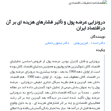
درونزایی عرضه پول و تأثیر فشارهای هزینه ای بر آن
دراقتصاد ایران
نویسندگان
دکتر اسد ا... فرزین وش
دکتر تیمور رحمانی
چکیده
برونزایی و قابل کنترل بودن عرضه پول از فروض اساسی تحلیلهای
اقتصاد کلان نئوکینزین ها و پولیون و همچنین مدلهای اقتصاد کلان بوده
است.از اوایل دهه 1960 به بعد ، توجه بیشتری به درونزای عرضه پول
در اقتصاد کلان معطوف شد. بویژه ، از اوایل دهه 1980 ، هم اقتصاد
دانان بعد کینزین و هم نظریه سیکل تجاری حقیقی درونزایی ، عرضه
پول را به عنوان بخش مهمی از تحلیل خود گسترش داده اند.در مقاله
حاضر ، عمدتاً بر دیدگاه اقتصاددانان بعد کینزین راجع به درونزایی
عرضه پول تأکید شده است.در دیدگاه بعد کینزین چه بر اثر رشد
فعالیتهای اقتصادی و چه بر اثر فشارهای هزینه ای ، و به دلیل وقوع
هزینه ها قبل از درآمد ها ، نیاز به اعتبار بانکی گسترش یافته و با اعطای