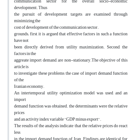
communication sector for the overall socio-economic
development. Thus
the pursuit of development targets are examined through
minimizing the
cost of development of the communication sector.
grounds; first, it is argued that effective factors in such a function
have not
been directly derived from utility maximization. Second, the
factors in the
aggreate import demand, are non-stationary.The objective of this
article is
to investigate these problems the case of import demand function
of the
Iranian economy.
An intertemporal utility optimization model was used, and an
import
demand function was obtained. the determinants were the relative
prices
and an activity index variable "GDP minus export".
The results of the analysis indicate that the relative prices do react
less
in the import demand function of Iran. Findings are identical for