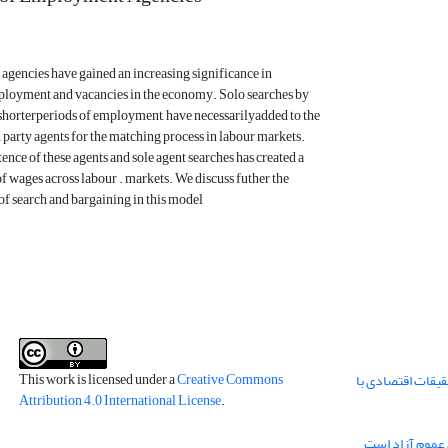
gencies have gained an increasing significance in
loyment and vacancies in the economy. Solo searches by
shorterperiods of employment, have necessarilyadded to the
d party agents for the matching process in labour markets.
tence of these agents and sole agent searches has created a
of wages across labour . markets. We discuss futher the
of search and bargaining in this model
This work is licensed under a
Creative Commons
قیقات اقتصادی با
Attribution 4.0 International License
.
 عموم آزاد است