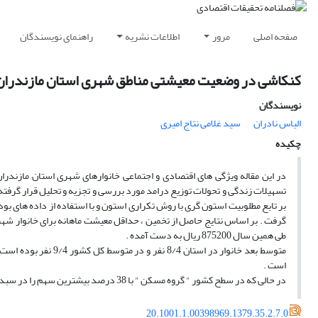
صفحه اصلی
مرور
اطلاعات نشریه
راهنمای نویسندگان
کنکاشی در وضعیت معیشتی مناطق شهری استان مازندران " 
نویسندگان
الیاس نادران
سید غلامی نتاج امیری
چکیده
در این مقاله ویژگی های اقتصادی و اجتماعی خانوارهای شهری استان مازندرا
طی همین سال 875200 ریال به دست آمده .
است .
در حالی که در سطح کشور " گروه مسکن " با 38 درصد بیشترین سهم را در سبد حداقل معاش دارا بوده است .
20.1001.1.00398969.1379.35.2.7.0