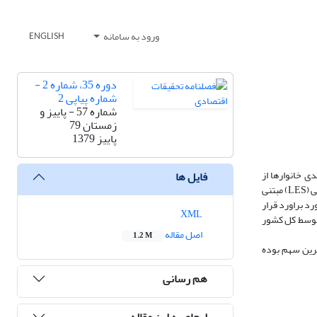
ورود به سامانه
ENGLISH
دوره 35، شماره 2 -
شماره پیاپی 2
شماره 57 - پاییز و
زمستان 79
پاییز 1379
ی خانوارها از
فایل ها
تسهیلات زندگی و تحولات توزیع درامد مورد بررسی و تجزیه و تحلیل قرار گرفته است . در ادامه خط فقر ذهنی از منظر مشاهده رفتاری ، از طریق تخمین نظام مخارجی خطی (LES) مبتنی
متوسط کل کشور مورد براورد قرار
XML
ل 526000 ریال بوده است .این رقم برای متوسط کل کشور
اصل مقاله
1.2 M
 در سبد حداقل معاش خانوارهای شهری مازندرانی " گروه خوراک " با 37 درصد بیشترین سهم بوده
هم رسانی
ارجاع به این مقاله