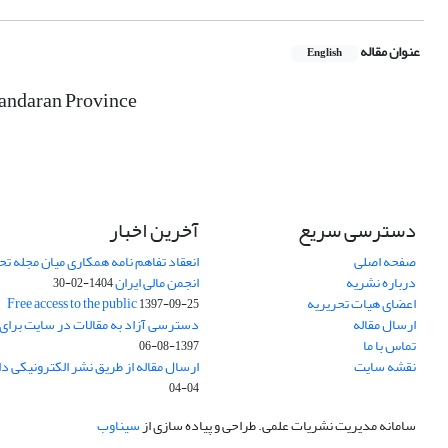
عنوان مقاله
English
zandaran Province
دسترسی سریع
آخرین اخبار
صفحه اصلی
انعقاد تفاهم نامه همکاری میان مجله تح
درباره نشریه
انجمن مالی ایران
1404-02-30
اعضای هیات تحریریه
Free access to the public
1397-09-25
ارسال مقاله
دسترسی آزاد به مقالات در سایت برای
تماس با ما
1397-08-06
نقشه سایت
ارسال مقاله از طریق نشر الکترونیکی د
04-04
سامانه مدیریت نشریات علمی.
طراحی و پیاده سازی از
سیناوب