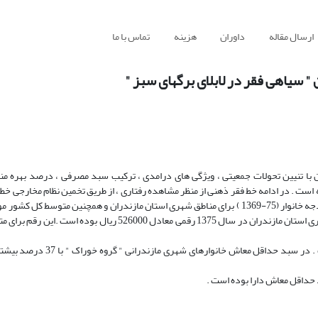
ارسال مقاله
داوران
هزینه
تماس با ما
سیاهی فقر در لابلای برگهای سبز "
ن با تنیین تحولات جمعیتی ، ویژگی های درامدی ، ترکیب سبد مصرفی ، درصد بهره مند
بر تابع مطلوبیت استون گری با روش تکراری استون و با استفاده از داده های بودجه خانوار (75-1369 ) برای مناطق شهری استان مازندران و همچنین 
گرفت . بر اساس نتایج حاصل از تخمین ، حداقل معیشت ماهانه برای خانوار شهری استان مازندران در سال 1375 رقمی معاد
متوسط بعد خانوار در استان 8/4 نفر و در متوسط کل کشور 9/4 نفر بوده است .