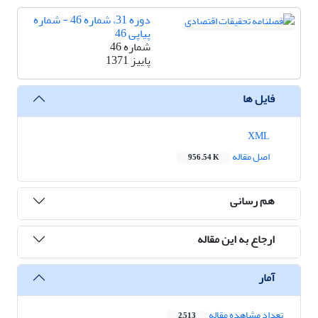
دوره 31، شماره 46 - شماره
پیاپی 46
شماره 46
پاییز 1371
فایل ها
XML
اصل مقاله
956.54 K
هم رسانی
ارجاع به این مقاله
آمار
تعداد مشاهده مقاله
2,513