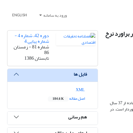
ورود به سامانه
ENGLISH
ت در براورد نرخ
دوره 42، شماره 4 -
شماره پیاپی 4
شماره 81 - زمستان
86
تابستان 1386
فایل ها
XML
اصل مقاله
184.6 K
این مقاله به بررسی مقایسه‌ای توان شبکه‌های عصبی مصنوعی و سری‌های زمانی خودبازگشت در پیش‌بینی ایستای نرخ تورّم ایران می‌پردازد. در یک بررسی، با استفاده از 37 سال
زگشت، به‎طور متوسط از عملکرد بهتری برخوردار است. در
هم رسانی
ارجاع به این مقاله