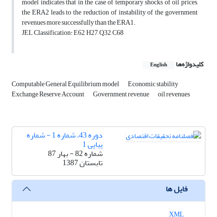
model indicates that in the case of temporary shocks of oil prices,
the ERA2 leads to the reduction of instability of the government
revenues more successfully than the ERA1.
JEL Classification: E62, H27, Q32, C68
کلیدواژه‌ها
English
Computable General Equilibrium model
Economic stability
Exchange Reserve Account
Government revenue
oil revenues
دوره 43، شماره 1 - شماره
پیاپی 1
شماره 82 - بهار 87
تابستان 1387
فایل ها
XML