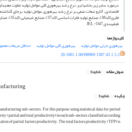
فلزی(کد38)، صنایع تولید فلزات اساسی (کد37)، صنایع شیمیایی (کد35)، صنایع نساجی، پوشاک و چرم (کد33) وصنایع چوبی و محصولات چوبی (کد34)، حادث شده است.
طبقه‎بندی JEL : O47
کلیدواژه‌ها
بهره‎وری جزئی عوامل تولید
بهره‎وری کلی عوامل تولید
حداقل مربعات معمول
20.1001.1.00398969.1387.43.1.5.2
عنوان مقاله
English
nufacturing
چکیده
English
anufacturing sub-sectors. For this purpose, using statistical data for period
ity (partial and total productivity) in each sub-sectors classified according
ion of partial factors productivity. The total factors productivity (TFP) is