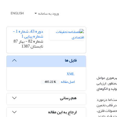
ورود به سامانه
ENGLISH
دوره 43، شماره 1 -
شماره پیاپی 1
شماره 82 - بهار 87
تابستان 1387
فایل ها
XML
در این مقاله با هدف بررسی بهره‎وری عوامل تولید در زیر بخش‎های صنایع بزرگ ایران، سعی شده است تا با استفاده از داده‎های آماری دورة 83-1350، روند و سطح بهره‎وری عوامل
اصل مقاله
485.22 K
تولید (بهره‎وری جزئی و بهره‎وری کلی) در هریک از زیر بخش‎های صنایع بزرگ به تفکیک کد دو رقمی ISIC، مورد مطالعه و تجزیه و تحلیل قرار گیرد. در این راستا به‎منظور، ارزیابی
ره‎وری کلی عوامل تولید، روش توابع تولید و الگوهای
هم رسانی
ی از وضعیت نسبتاً مطلوب بهره‎وری جزئی عوامل تولید در زیربخش‎های صنایع شیمیایی و صنایع فلزات اساسی در مقایسه با سایر زیربخش‎هاست اما درمورد
ه نظر می‎رسد. هم‎چنین مطالعة بهره‎وری کلی عوامل تولید در قالب تخمین
ایع ماشین‏آلات. تجهیزات، ابزار ومحصولات فلزی،
ارجاع به این مقاله
دارد. زیر بخش‎های صنایع کاغذ، مقوا، چاپ و صحافی و صنایع چوبی و محصولات چوبی به‎طور‏هم‎زمان در رتبه‎های بعدی قرار دارند.