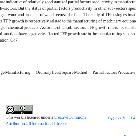
are indicative of relatively good status of partial factors productivity in manufa
b-sectors. But the status of partial factors productivity in other sub-sectors spe
 of wood and products of wood seems to be fatal. The study of TFP using estimati
ate TFP growth is respectively related to the manufacturing of machinery, equipm
 of chemical products. As for the other sub-sectors, TFP growth rate is not statistic
d sanctions have negatively affected TFP growth rate in the manufacturing sub-sec
cation: O47
rge Manufacturing
Ordinary Least Square Method
Partial Factors Productivi
This work is licensed under a
Creative Commons
قیقات اقتصادی با
Attribution 4.0 International License
.