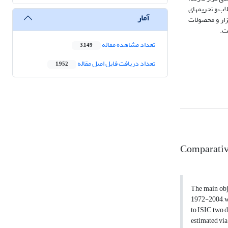
درمورد سایر زیر بخش‎ها نیز، نرخ رشد بهره‎وری کلی عوامل تولید تفاوت معنی‎داری با صفر ندارد. هم‎چنین نتایج به‎دست آمده نشان می‎دهد که شوک‎های ناشی از جنگ، انقلاب و تحریم‎های
آمار
بخش‎های صنایع ماشین‏آلات. تجهیزات، ابزار و محصولات
تعداد مشاهده مقاله
3,149
تعداد دریافت فایل اصل مقاله
1,952
Comparative
The main obje
1972-2004, we
to ISIC two d
estimated via