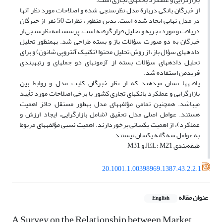
از خبرگان بانکی دربارة مدل نظرسنجی شده و اصلاحات مورد نظر آن‎ها
در مدل نهایی ایجاد شده است. بدین منظور، نظرات 50 نفر از خبرگان
دریافت و مورد تجزیه و تحلیل قرار گرفته است. پرسش‎نامة نظرسنجی از
خبرگان به دو صورت سؤالات باز و بسته طراحی شد. به‎منظور تحلیل
داده‎های سؤال باز، از روش تحلیل محتوا (تکنیک آنتروپی شانون) و برای
تحلیل داده‎های سؤالات بسته از آزمون‎های دو جمله‎ای و رتبه‎بندی
فریدمن استفاده شد.
یافته‎ها نشان می‎دهند که از نظر خبرگان کلیت مدل و روابط بین
بازارگرایی و عملکرد بانک‎های تجاری کشور با برخی اصلاحات مورد تأیید
می‎باشد. هم‎چنین تمامی مؤلفه‎های مدل به‎طور مستقل حائز اهمیت
هستند. عوامل اصلی مدل تحقیق (شامل بازارگرایی، ایجاد ارزش و
عملکرد)، از اهمیت یکسانی برخوردارند. اهمیت نسبی مؤلفه‎های مربوط
به عوامل سه گانه یکسان نیستند.
طبقه‌بندی JEL: M21 و M31
20.1001.1.00398969.1387.43.2.2.1
عنوان مقاله
English
A Survey on the Relationship between Market