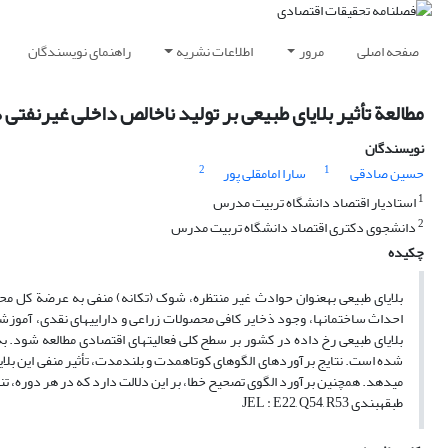
صفحه اصلی
مرور
اطلاعات نشریه
راهنمای نویسندگان
مطالعة تأثیر بلایای طبیعی بر تولید ناخالص داخلی غیرنفتی د
نویسندگان
2
1
حسین صادقی
سارا امامقلی پور
1
استادیار اقتصاد دانشگاه تربیت مدرس
2
دانشجوی دکتری اقتصاد دانشگاه تربیت مدرس
چکیده
می‎دهد. هم‎چنین برآورد الگوی تصحیح خطا، بر این دلالت دارد که در هر دوره، تنها حدود 17 درصد از عدم تعادل‎ها، تعدیل می‎شود.
طبقه‎بندی JEL : E22, Q54, R53