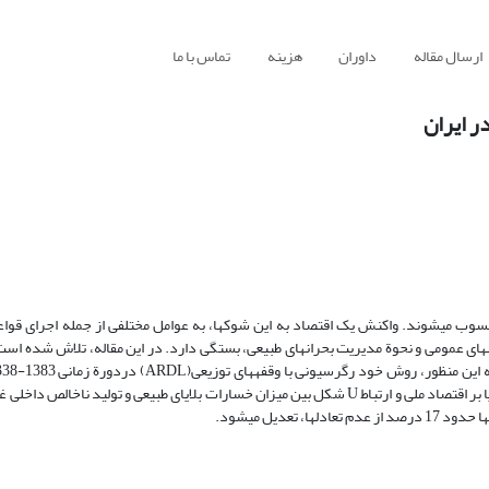
ارسال مقاله
داوران
هزینه
تماس با ما
ر ایران
بلایای طبیعی به‎عنوان حوادث غیر منتظره، شوک (تکانه) منفی به عرضة کل محسوب می‎شوند. واکنش یک اقتصاد به این شوک‎ها، به
احداث ساختمان‎ها، وجود ذخایر کافی محصولات زراعی و دارایی‎های نقدی، آموزش‎های عمومی و نحوة مدیریت بحران‎های طبیعی، بستگی دارد. در ا
شده است. نتایج برآوردهای الگوهای کوتاه‎مدت و بلندمدت، تأثیر منفی این بلایا بر اقتصاد ملی و ارتباط U شکل بین میزان خسارات بلایای طبیعی و ت