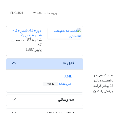
ورود به سامانه
ENGLISH
دوره 43، شماره 2 -
شماره پیاپی 2
شماره 83 - تابستان
87
پاییز 1387
فایل ها
 عوامل مختلفی از جمله اجرای قواعد مهندسی در
XML
ین مقاله، تلاش شده است اهمیت و تأثیر
اصل مقاله
468 K
بلایای طبیعی رخ داده در کشور بر سطح کلی فعالیت‎های اقتصادی مطالعه شود. به این منظور، روش خود رگرسیونی با وقفه‎های توزیعی(ARDL) دردورة زمانی 1383-1338 به‎کار گرفته
ولید ناخالص داخلی غیرنفتی را نشان
هم رسانی
ارجاع به این مقاله