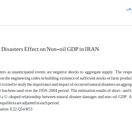
 Disasters Effect on Non-oil GDP in IRAN
sters as unanticipated events are negative shocks to aggregate supply. The res
n the engineering codes in building, existence of sufficient stocks of farm produc
, it is tried to study the importance and impact of occurred natural disasters on aggr
as been used over the 1959-2004 period. The estimation results of short- and lon
a U-shaped relationship between natural disaster damages and non-oil GDP. Al
equilibria are adjusted in each period.
ation: E22, Q54, R53