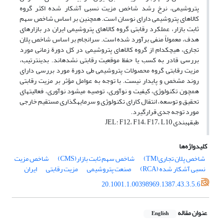
پتروشیمی، نرخ رشد شاخص مزیت نسبی آشکار شده اکثر گروه
کالاهای پتروشیمی دارای نوسان است. هم‎چنین بر اساس شاخص سهم
ثابت بازار، عملکرد رقابتی گروه کالاهای پتروشیمی ایران در بازارهای
هدف، معمولاً منفی برآورد شده است. سرانجام بر اساس شاخص پلان
تجاری، هیچ‎کدام از گروه کالاهای پتروشیمی در کل دورة زمانی مورد
بررسی قادر به کسب یا حفظ موقعیت رقابتی نشده‎اند. بدین‎ترتیب،
مزیت رقابتی گروه محصولات پتروشیمی طی دورة مورد بررسی دارای
روند مشخص و پایدار نیست. با توجه به عوامل مؤثر بر مزیت رقابتی
هم‎چو‏ن تکنولوژی، کیفیت و نوآوری، توصیه می‎شود نوآوری، فعالیت‎های
تحقیق و توسعه، انتقال کارای تکنولوژی و سرمایه‎گذاری مستقیم خارجی
مورد توجه جدی قرار‎گیرد.
طبقه‎بندی JEL: F12، F14، F17، L10
کلیدواژه‌ها
شاخص پلان تجاری(TM)
شاخص سهم ثابت بازار(CMS)
شاخص مزیت
نسبی آشکار شده (RCA)
صنعت پتروشیمی
مزیت رقابتی
ایران
20.1001.1.00398969.1387.43.3.5.6
عنوان مقاله
English