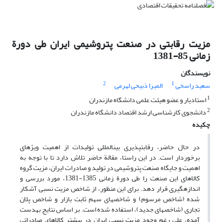
مزیت رقابتی در صنعت پتروشیمی ایران طی دورة
زمانی 85-1381
نویسندگان
2
1
سعید راسخی
المیرا ذبیحی لهرمی
1
استادیار و عضو هیئت علمی دانشگاه مازندران
2
دانشجوی کارشناسی ارشد اقتصاد دانشگاه مازندران
چکیده
در حال حاضر، رقابت‎پذیری بین‎المللی تولیدات از اهمیت ویژه‎ای
برخوردار است. در این راستا، مقالة حاضر تلاش دارد تا با توجه به
اهمیت و جایگاه صنعت پتروشیمی در تولید و صادرات ایران، مزیت گروه
کالاهای این صنعت را طی دورة زمانی 1385-1381، مورد بررسی و
اندازه‎گیری قرار دهد. برای این منظور، از شاخص مزیت نسبی آشکار
شده (شاخص مرسوم) و شاخص‎های سهم ثابت بازار و شاخص پلان
تجاری (شاخص‎های جدید)، استفاده شده است. بر اساس نتایج به‎دست
آمده، علی رغم وجود مزیت نسبی ایران در بیش‎تر کالاهای صادراتی