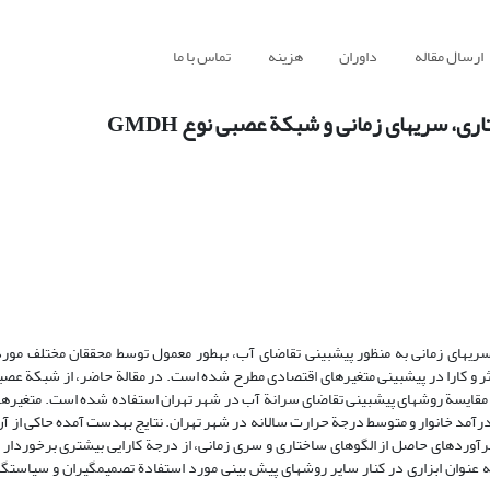
ارسال مقاله
داوران
هزینه
تماس با ما
روش‎ها و الگوهای اقتصاد سنجی متفاوتی، از قبیل تجزیه و تحلیل رگرسیون و سری‎های زمانی به منظور پیش‎بینی تقاضای آب، به‎
مبتنی برالگوریتم ژنتیک، الگوهای ساختاری و هم‎چنین سری‎های زمانی، به منظور مقایسة روش‎های پیش‎بینی تقاضای سرانة آب در شهر تهران استفاده
الگوهای پیش بینی تقاضای آب عبارتند از مصرف سرانة آب، قیمت آب، متوسط درآمد خانوار و متوسط درجة 
-بینی تقاضای آب با استفاده از روش شبکه‎های عصبی نوع GMDH، نسبت به برآوردهای حاص
استفاده از شبک? ع