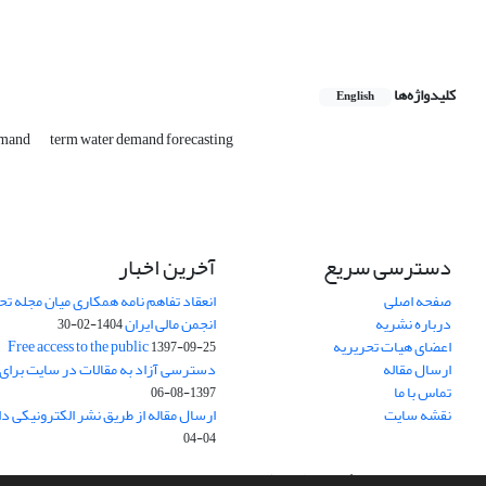
کلیدواژه‌ها
English
emand
term water demand forecasting
دسترسی سریع
آخرین اخبار
صفحه اصلی
انعقاد تفاهم نامه همکاری میان مجله تح
درباره نشریه
انجمن مالی ایران
1404-02-30
اعضای هیات تحریریه
Free access to the public
1397-09-25
ارسال مقاله
دسترسی آزاد به مقالات در سایت برای
تماس با ما
1397-08-06
نقشه سایت
ارسال مقاله از طریق نشر الکترونیکی د
04-04
سامانه مدیریت نشریات علمی.
طراحی و پیاده سازی از
سیناوب