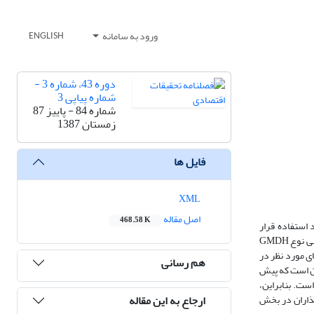
ورود به سامانه
ENGLISH
دوره 43، شماره 3 -
شماره پیاپی 3
شماره 84 - پاییز 87
زمستان 1387
فایل ها
XML
اصل مقاله
468.58 K
طور معمول توسط محققان مختلف مورد استفاده قرار
گرفته‎اند. اما در سال‎های اخیر تکنیک جدید شبکه‎های عصبی به عنوان ابزاری مؤثر و کارا در پیش‎بینی متغیرهای اقتصادی مطرح شده است. در مقالة حاضر، از شبکة عصبی نوع GMDH
 شده است. متغیرهای مورد نظر در
هم رسانی
حرارت سالانه در شهر تهران. نتایج به‎دست آمده حاکی از آن است که پیش
ل از الگوهای ساختاری و سری زمانی، از درجة کارایی بیش‎تری برخوردار است. بنابراین،
ارجاع به این مقاله
صبی مصنوعی در پیش بینی متغیرهای اقتصادی، می‎تواند به عنوان ابزاری در کنار سایر روش‎های پیش بینی مورد استفادة تصمیم‎گیران و سیاست‎گذاران در بخش