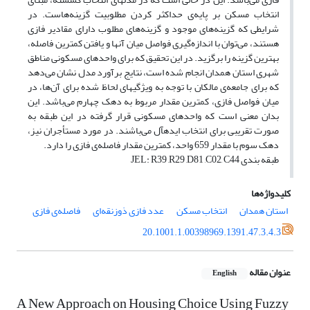
انتخاب مسکن بر پایه‌ی حداکثر کردن مطلوبیت گزینه‌هاست. در
شرایطی که گزینه‌های موجود و گزینه‌های مطلوب دارای مقادیر فازی
هستند، می‌توان با اندازه‌گیری فواصل میان آن‎ها و یافتن کم‎ترین فاصله،
بهترین گزینه را برگزید. در این تحقیق که برای واحدهای مسکونی مناطق
شهری استان همدان انجام شده است، نتایج برآورد مدل نشان می‌دهد
که برای جامعه‌ی مالکان با توجه به ویژگی‎های لحاظ شده برای آن‌ها، در
میان فواصل فازی، کم‎ترین مقدار مربوط به دهک چهارم می‌باشد. این
بدان معنی است که واحدهای مسکونی قرار گرفته در این طبقه به
صورت تقریبی برای انتخاب ایده‎آل می‌باشند. در مورد مستأجران نیز،
دهک سوم با مقدار 659 واحد، کم‎ترین مقدار فاصله‌ی فازی را دارد.
طبقه بندی JEL: R39 ,R29 ,D81 ,C02, C44
کلیدواژه‌ها
استان همدان
انتخاب مسکن
عدد فازی ذوزنقه‌ای
فاصله‌ی فازی
20.1001.1.00398969.1391.47.3.4.3
عنوان مقاله
English
A New Approach on Housing Choice Using Fuzzy