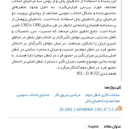
این پدیده با استفاده از داده‎های پانل و از روش سه مرحله‎ای انتخاب
مضاعف مورد بررسی قرارمی‌گیرد. به دلیل وجود متغیرهای
سانسورشده و مشکل انتخاب نمونه‎ی مضاعف از روش‎های پروبیت دو
مرحله‎ای برای داده‎های پانل استفاده شده است. داده‎های پژوهش از
پرسشنامه اقتصادی اجتماعی خانوار در طی سال‎های 1380 تا 1382 تأمین
شده است. نتایج تحقیق نشان می‎‎دهد که جنسیت، سن، تحصیلات و
تأهل به ترتیب مهم‎ترین عوامل تأثیر‎گذار بر انتخاب اول شغل در مناطق
شهری ایران را تشکیل می‎‎دهند. در میان عوامل تأثیر‎گذار بر احتمال
حضور فرد در شغل دوم نیز جنسیت و میزان دستمزد ساعتی در شغل
اصلی بیش‎ترین میزان تأثیر بر حضور فرد در شغل دوم را دارا هستند. با
توجه به این موضوع اهمیت میزان تأثیر دستمزد شغل اصلی بر احتمال
حضور فرد در شغل دوم آشکار می‎‎گردد.
طبقه بندی JEL : J2, J6, J22
کلیدواژه‌ها
ساعات کاری شغل دوم
عرضه‎ی نیروی کار
مدل‎های انتخاب نمونه‎ی
مضاعف و داده‎های پانل
20.1001.1.00398969.1391.47.3.5.4
عنوان مقاله
English