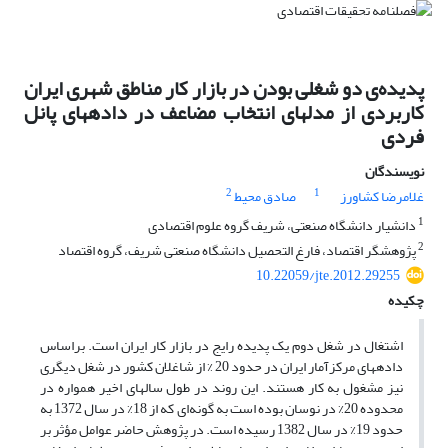
پدیده‌ی دو شغلی بودن در بازار کار مناطق شهری ایران
کاربردی از مدل‎های انتخاب مضاعف در داده‎های پانل
فردی
نویسندگان
2
1
غلامرضا کشاورز
صادق محیط
1
دانشیار دانشگاه صنعتی، شریف گروه علوم اقتصادی
2
پژوهشگر اقتصاد، فارغ التحصیل دانشگاه صنعتی شریف، گروه اقتصاد
10.22059/jte.2012.29255
چکیده
اشتغال در شغل دوم یک پدیده رایج در بازار کار ایران است. براساس
داده‎های مرکزآمار ایران در حدود 20 % از شاغلان کشور در شغل دیگری
نیز مشغول به کار هستند. این روند در طول سال‎های اخیر همواره در
محدوده 20% در نوسان بوده است به گونه‌ای که از 18% در سال 1372 به
حدود 19% در سال 1382 رسیده است. در پژوهش حاضر عوامل مؤثر بر