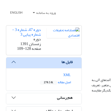
ورود به سامانه
ENGLISH
دوره 47، شماره 3 -
شماره پیاپی 3
دوره
زمستان 1391
صفحه
109-128
فایل ها
XML
آمدهای آتی به
اصل مقاله
270.5 K
متغیر، تعریف
یکدیگر مقایسه
هم رسانی
ارجاع به این مقاله