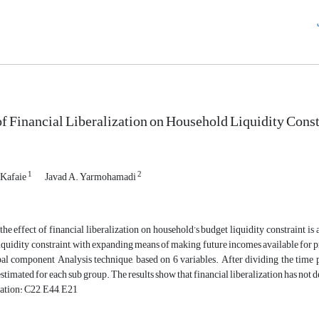
of Financial Liberalization on Household Liquidity Const
1
2
Kafaie
Javad A. Yarmohamadi
, the effect of financial liberalization on household’s budget liquidity constraint i
liquidity constraint, with expanding means of making future incomes available for pr
al component Analysis technique, based on 6 variables. After dividing the time p
estimated for each sub group. The results show that financial liberalization has not d
ation: C22, E44, E21