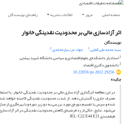
صفحه اصلی
مرور
اطلاعات نشریه
راهنمای نویسندگان
اثر آزادسازی مالی بر محدودیت نقدینگی خانوار
نویسندگان
2
1
سید محمدعلی کفایی
جواد عرب‌یارمحمدی
1
استادیار دانشکده‌ی علوم اقتصادی و سیاسی دانشگاه شهید بهشتی
2
دانشجوی دکتری اقتصاد
10.22059/jte.2012.29256
چکیده
در این مطالعه اثرگذاری آزادسازی مالی بر محدودیت نقدینگی خانوار، با است
مصرف جاری را گسترش دهد، از شدت محدودیت نقدینگی کاسته خواهد شد. اب
شده و سپس با تقسیم دوره‌ی مورد بررسی به دو زیر دوره و با بهره‌گیری از مد
می‌شود. نتایج، حاکی از رد فرضیه‌ی کاهش محدودیت نقدینگی در اثر آزادسازی
طبقه‌بندی JEL: C22, E44, E21