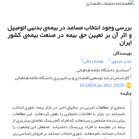
بررسی وجود انتخاب مساعد در بیمه‌‎ی بدنه‎ی اتومبیل
و اثر آن بر تعیین حق‌ بیمه در صنعت بیمه‌‎ی کشور
ایران
نویسندگان
2
1
غدیر مهدوی
ملیحه رجائی
1
استادیار دانشگاه علامه طباطبائی
2
کارشناس ارشد توسعه‎ی اقتصادی و برنامه‎ریزی دانشگاه علامه طباطبائی
10.22059/jte.2012.29259
چکیده
شماری از مطالعات تجربی در سال‎های اخیر در بازار بیمه، تئوری انتخاب
نامساعد در بازار با اطلاعات نامتقارن را نقض کرده‎اند. این مطالعات
به‎این نتیجه مشخص رسیده‎اند که افراد کم ریسک تقاضای بیش‌تری از
بیمه در مقایسه با افراد پرریسک داشته‎اند. محققان این وضعیت را
انتخاب مساعد نامیده‎اند. تئوری انتخاب مساعد بر فروض اساسی زیر