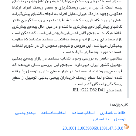
استوار است1: درجه‎ی ریسک‎گریزی افراد مهم‎ترین عامل مؤثر بر تقاضای
بیمه است 2. بین درجه‎ی ریسک‎گریزی و سطح ریسک افراد ارتباط
معکوس وجود دارد3. میزان تمایل افراد به انجام تلاش‎های پیش‌گیرانه
عاملی در جهت کاهش ریسک است4. افراد با درجه‎ی ریسک‎گریزی بالاتر
تلاش‎های پیش‌گیرانه‌ی بیش‌تری داشته و در عین حال بیمه‌ی بیش‌تری
تقاضا می‎کنند. نتیجه‌ی قابل لمس این فروض این است که ممکن است
بازار بیمه برای برخی از انواع بیمه، به انتخاب مساعد بینجامد که مطلوب
بیمه‎گران می‌باشد. این فروض و نتیجه‌ی ملموس آن در تئوری انتخاب
نامساعد مورد توجه قرار نگرفته است.
مطالعه‎ی حاضر به بررسی وجود انتخاب مساعد در بازار بیمه‌‎ی بدنه‎ی
‌اتومبیل کشور ایران می‎پردازد. نتیجه‌ی این بررسی نشان می‌دهد که
فرضیه‌ی وجود انتخاب مساعد در بازار بیمه‌‎ی بدنه‎ی اتومبیل پذیرفته
شده است و لذا سطح ریسک خریداران بیمه‎ی بدنه‎ی اتومبیل از سطح
ریسک کل رانندگان کم‎تر است.
طبقه بندی JEL: G22, D82, D41
کلیدواژه‌ها
اطلاعات نامتقارن
انتخاب مساعد
انتخاب نامساعد
بیمه‌‎ی بدنه‎ی
اتومبیل
نااطمینانی
20.1001.1.00398969.1391.47.3.9.8