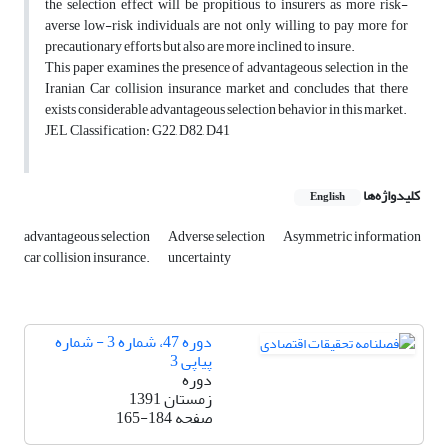
the selection effect will be propitious to insurers as more risk-
averse low-risk individuals are not only willing to pay more for
precautionary efforts but also are more inclined to insure.
This paper examines the presence of advantageous selection in the
Iranian Car collision insurance market and concludes that there
exists considerable advantageous selection behavior in this market.
JEL Classification: G22, D82, D41
کلیدواژه‌ها
English
advantageous selection
Adverse selection
Asymmetric information
car collision insurance.
uncertainty
دوره 47، شماره 3 - شماره
پیاپی 3
دوره
زمستان 1391
صفحه
165-184